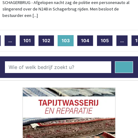
SCHAGERBRUG - Afgelopen nacht zag de politie een personenauto al
slingerend over de N248 in Schagerbrug rijden. Men besloot de
bestuurder een [...]
...
101
102
103
(current)
104
105
...
1