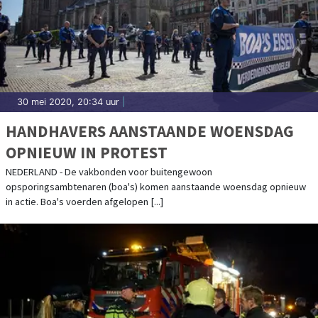
30 mei 2020, 20:34 uur
|
HANDHAVERS AANSTAANDE WOENSDAG
OPNIEUW IN PROTEST
NEDERLAND - De vakbonden voor buitengewoon
opsporingsambtenaren (boa's) komen aanstaande woensdag opnieuw
in actie. Boa's voerden afgelopen [...]