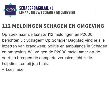
SCHAGERDAGBLAD.NL
lokaal nieuws schagen en omgeving
112 MELDINGEN SCHAGEN EN OMGEVING
Op zoek naar de laatste 112 meldingen en P2000
berichten uit Schagen? Op Schager Dagblad vind je alle
inzetten van brandweer, politie en ambulance in Schagen
en omgeving. Wij volgen de P2000 meldkamer op de
voet en brengen de complete verhalen achter de
hulpdiensten bij jou thuis.
P2000 MELDINGEN SCHAGEN
Van incidenten op de N9 en de N241 tot meldingen in
Schagen centrum, Warmenhuizen, Hensbroek en Sint
Maarten — onze redactie brengt het 112-nieuws.