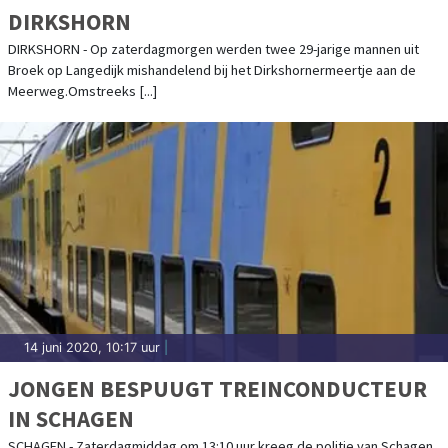
DIRKSHORN
DIRKSHORN - Op zaterdagmorgen werden twee 29-jarige mannen uit
Broek op Langedijk mishandelend bij het Dirkshornermeertje aan de
Meerweg.Omstreeks [...]
14 juni 2020, 10:17 uur
|
JONGEN BESPUUGT TREINCONDUCTEUR
IN SCHAGEN
SCHAGEN - Zaterdagmiddag om 13:10 uur kreeg de politie van Schagen