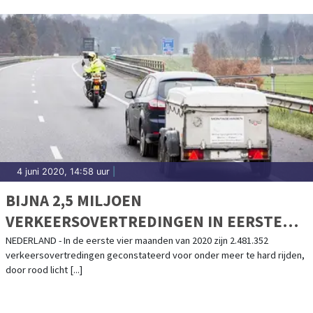
4 juni 2020, 14:58 uur
|
BIJNA 2,5 MILJOEN
VERKEERSOVERTREDINGEN IN EERSTE
VIER MAANDEN 2020
NEDERLAND - In de eerste vier maanden van 2020 zijn 2.481.352
verkeersovertredingen geconstateerd voor onder meer te hard rijden,
door rood licht [...]