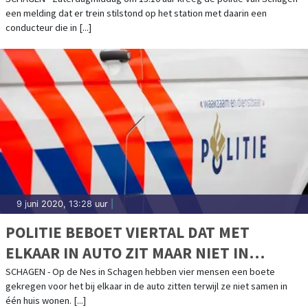
een melding dat er trein stilstond op het station met daarin een
conducteur die in [...]
9 juni 2020, 13:28 uur
|
POLITIE BEBOET VIERTAL DAT MET
ELKAAR IN AUTO ZIT MAAR NIET IN
HETZELFDE HUIS WOONT
SCHAGEN - Op de Nes in Schagen hebben vier mensen een boete
gekregen voor het bij elkaar in de auto zitten terwijl ze niet samen in
één huis wonen. [...]