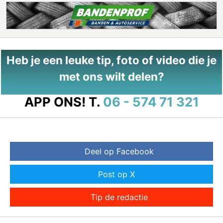
Heb je een leuke tip, foto of video die je
met ons wilt delen?
APP ONS!
T.
06 - 574 71 321
Deel op Facebook
Post op X
Tip de redactie