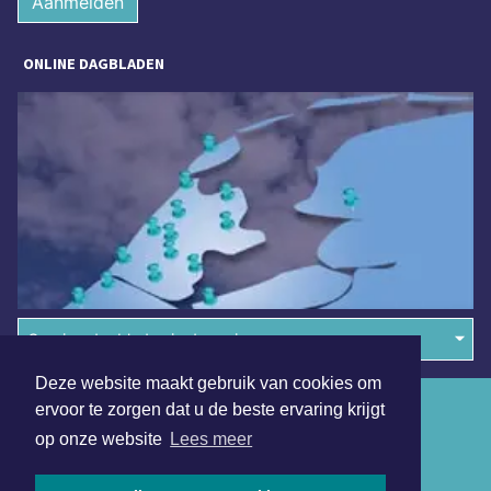
Aanmelden
ONLINE DAGBLADEN
Overige dagbladen in de regio
Deze website maakt gebruik van cookies om
Algemene voorwaarden
ervoor te zorgen dat u de beste ervaring krijgt
op onze website
Lees meer
Disclaimer
Privacy Statement