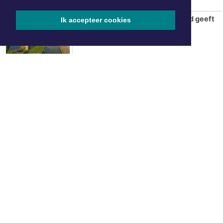
De Wateratlas van Noord-Holland geeft
Ik accepteer cookies
inzicht in onze relatie met water
Waterweekend Kolhorn brengt sport,
avontuur en gezelligheid samen
AZ overtuigt tegen tiental PSV en
verovert Johan Cruijff Schaal
Fotografie-zwerftocht door Botgat