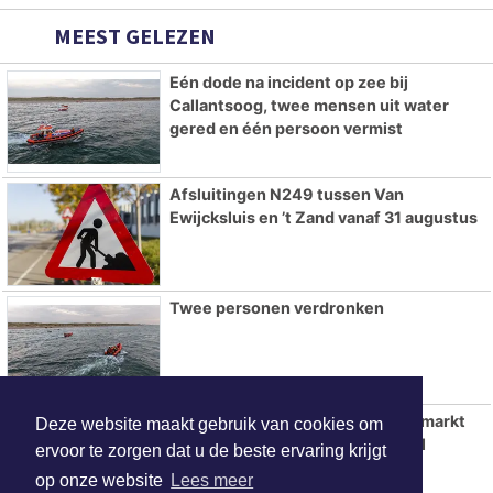
MEEST GELEZEN
Eén dode na incident op zee bij
Callantsoog, twee mensen uit water
gered en één persoon vermist
Afsluitingen N249 tussen Van
Ewijcksluis en ’t Zand vanaf 31 augustus
Twee personen verdronken
Tweede editie Sorochynska Jaarmarkt
Deze website maakt gebruik van cookies om
komt er aan in Stadspark De Parel
ervoor te zorgen dat u de beste ervaring krijgt
op onze website
Lees meer