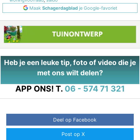
Maak
Schagerdagblad
je Google-favoriet
Heb je een leuke tip, foto of video die je
met ons wilt delen?
APP ONS!
T.
06 - 574 71 321
Deel op Facebook
Post op X