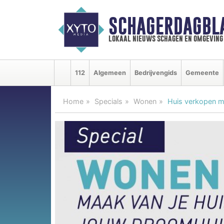
SCHAGERDAGBL
lokaal nieuws schagen en omgeving
112
Algemeen
Bedrijvengids
Gemeente
Home
Specials
Wonen
Huis verkopen m