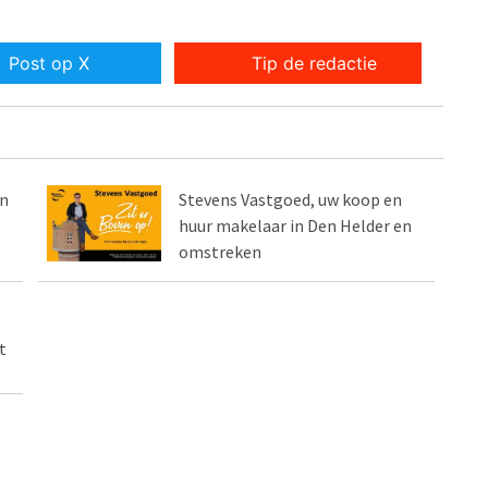
Post op X
Tip de redactie
in
Stevens Vastgoed, uw koop en
huur makelaar in Den Helder en
omstreken
t