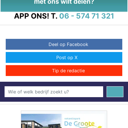
met ons wilt delen?
APP ONS!
T.
06 - 574 71 321
Deel op Facebook
Post op X
Tip de redactie