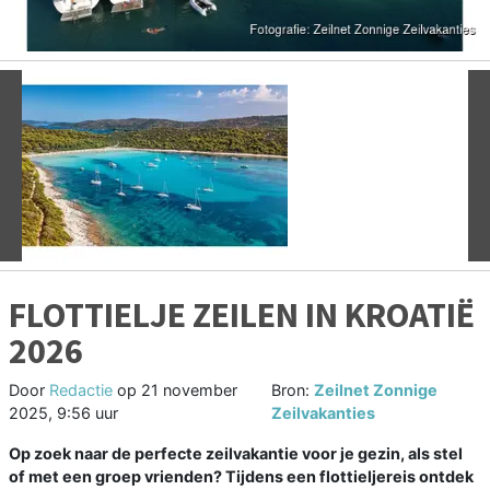
Vorige
V
FLOTTIELJE ZEILEN IN KROATIË
2026
Door
Redactie
op
21 november
Bron:
Zeilnet Zonnige
2025, 9:56 uur
Zeilvakanties
Op zoek naar de perfecte zeilvakantie voor je gezin, als stel
of met een groep vrienden? Tijdens een flottieljereis ontdek