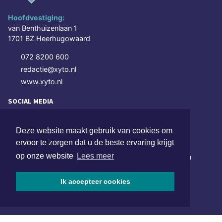
Hoofdvestiging:
van Benthuizenlaan 1
1701 BZ Heerhugowaard
072 8200 600
redactie@xyto.nl
www.xyto.nl
SOCIAL MEDIA
Deze website maakt gebruik van cookies om
NIEUWSBRIEF AANMELDEN
ervoor te zorgen dat u de beste ervaring krijgt
op onze website
Lees meer
Schrijf je in voor onze nieuwsbrief en krijg wekelijks een
samenvatting van alle gebeurtenissen uit jouw regio.
Ik accepteer cookies
Aanmelden
ONLINE DAGBLADEN