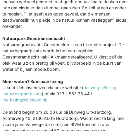
mensen wél veel gemoedsrust geeft om nu al na te denken over
hoe dat einde er dan uit moet gaan zien. En zelf al een en ander
te regelen. “Het geeft een goed gevoel, dat die mensen
daadwerkelijk hun plekje in de natuur kunnen vastleggen”, aldus
Alexander.
Natuurpark Geestmerambacht
Natuurbegraafplaats Geestmerloo is een bijzonder project. De
natuurbegraafplaats wordt in het natuurgebied
Geestmerambacht nabij Alkmaar gerealiseerd. U kiest zelf de
plek waar u zich prettig bij voelt, bijvoorbeeld in de buurt van
water of bij een mooie boom.
Meer weten? Kom naar lezing
U kunt zich inschrijven via onze website (
dunweg.nl/lezing-
natuurbegraafplaats
) of via 023 - 563 35 44 /
marketing@dunweg.nl
.
De avond begint om 20.00 uur bij Dunweg Uitvaartzorg,
Achterweg 40, 2130 AD te Hoofddorp. Wacht niet te lang met
inschrijven. Vanwege de richtlijnen RIVM kunnen in ons
uitvaartcentrum maximaal 50 personen aanwezig zijn.