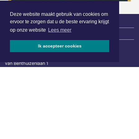
Deze website maakt gebruik van cookies om
ervoor te zorgen dat u de beste ervaring krijgt
op onze website
Lees meer
|
Nieuws | Sport | Evenementen
Ik accepteer cookies
Hoofdvestiging:
van Benthuizenlaan 1
1701 BZ Heerhugowaard
072 8200 600
redactie@xyto.nl
www.xyto.nl
SOCIAL MEDIA
NIEUWSBRIEF AANMELDEN