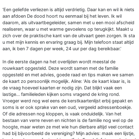
‘Een geliefde verliezen is altijd verdrietig. Daar kan en wil ik niets
aan afdoen De dood hoort nu eenmaal bij het leven. Ik wil
daarom, als uitvaartbegeleider, samen met u een mooi afscheid
realiseren, waar u met warme gevoelens op terugkijkt. Maakt u
zich over de praktische kant van de uitvaart geen zorgen. Ik sta
u met mijn kennis en ervaring graag bij. Mijn telefoon staat altijd
aan, ik ben 7 dagen per week, 24 uur per dag bereikbaar.’
In die eerste dagen na het overlijden wordt meestal de
rouwkaart opgesteld. Deze wordt samen met de familie
opgesteld en met advies, goede raad en tips maken we samen
de kaart zo persoonlijk mogelijk. Aline: ‘Als de kaart klaar is, is
de vraag hoeveel kaarten er nodig zijn. Dat blijkt vaak een
lastige... familieleden kijken soms vragend de kring rond.
Vroeger werd nog wel eens de kerstkaartenlijst erbij gepakt en
soms is er ook sprake van een oud, vergeeld adressenboekje.
Of die adressen nog kloppen, is vaak onduidelijk. Van het
bestaan van verre neven en nichten is de familie nog wel op de
hoogte, maar weten ze met wie hun dierbare altijd veel contact
had bij bijvoorbeeld de vereniging? Mijn advies: maak een lijstje,