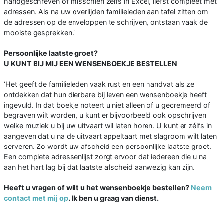
handgeschreven of misschien zelfs in Excel, liefst compleet met
adressen. Als na uw overlijden familieleden aan tafel zitten om
de adressen op de enveloppen te schrijven, ontstaan vaak de
mooiste gesprekken.’
Persoonlijke laatste groet?
U KUNT BIJ MIJ EEN WENSENBOEKJE BESTELLEN
‘Het geeft de familieleden vaak rust en een handvat als ze
ontdekken dat hun dierbare bij leven een wensenboekje heeft
ingevuld. In dat boekje noteert u niet alleen of u gecremeerd of
begraven wilt worden, u kunt er bijvoorbeeld ook opschrijven
welke muziek u bij uw uitvaart wil laten horen. U kunt er zélfs in
aangeven dat u na de uitvaart appeltaart met slagroom wilt laten
serveren. Zo wordt uw afscheid een persoonlijke laatste groet.
Een complete adressenlijst zorgt ervoor dat iedereen die u na
aan het hart lag bij dat laatste afscheid aanwezig kan zijn.
Heeft u vragen of wilt u het wensenboekje bestellen?
Neem
contact met mij op
. Ik ben u graag van dienst.