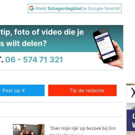
Maak
Schagerdagblad
je Google-favoriet
ip, foto of video die je
s wilt delen?
.
06 - 574 71 321
Post op X
Tip de redactie
'Over mijn lijk' op bezoek bij Urn