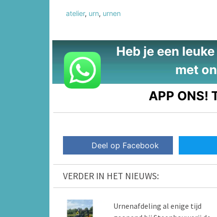
atelier
,
urn
,
urnen
Heb je een leuke t
met on
APP ONS!
T
Deel op Facebook
VERDER IN HET NIEUWS:
Urnenafdeling al enige tijd