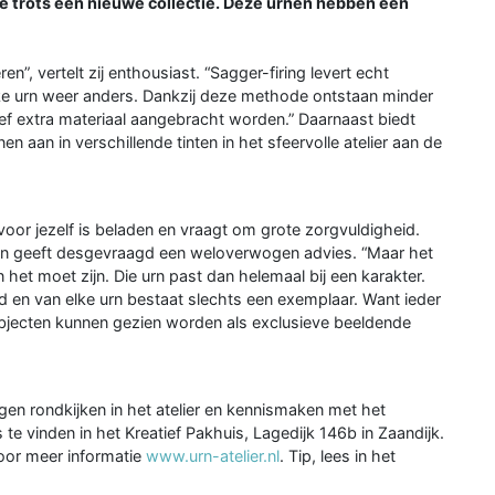
e trots een nieuwe collectie. Deze urnen hebben een
”, vertelt zij enthousiast. “Sagger-firing levert echt
lke urn weer anders. Dankzij deze methode ontstaan minder
ief extra materiaal aangebracht worden.” Daarnaast biedt
n aan in verschillende tinten in het sfeervolle atelier aan de
voor jezelf is beladen en vraagt om grote zorgvuldigheid.
en geeft desgevraagd een weloverwogen advies. “Maar het
et moet zijn. Die urn past dan helemaal bij een karakter.
rd en van elke urn bestaat slechts een exemplaar. Want ieder
 objecten kunnen gezien worden als exclusieve beeldende
en rondkijken in het atelier en kennismaken met het
e vinden in het Kreatief Pakhuis, Lagedijk 146b in Zaandijk.
oor meer informatie
www.urn-atelier.nl
. Tip, lees in het