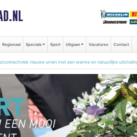
AD.NL
Regionaal
Specials
Sport
Uitgaan
Vacatures
Contact
stooktechniek nieuwe urnen met een warme en natuurlijke uitstralin