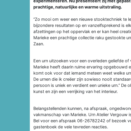
experimenteren. Nu presenteert zij met gepast
prachtige, natuurlijke en warme uitstraling.
“Zo mooi om weer een nieuwe stooktechniek te leren
bijzondere resultaten op en vanzelfsprekend is e
afzettingen op het oppervlak en er kan heel creat
Marieke een prachtige collectie raku gestookte urne
Zaan.
Een urn uitzoeken voor een overleden geliefde of 
Marieke heeft daarin ruime ervaring opgebouwd 
komt ook voor dat iemand meteen weet welke urn h
De urnen die ik creëer zijn sowieso nooit standaa
persoon is uniek en verdient een unieke urn.” De
kunst en zijn een verrijking van het interieur.
Belangstellenden kunnen, na afspraak, ongedwong
vakmanschap van Marieke. Urn Atelier Vergouw is t
Bel voor een afspraak 06-26782242 of bezoek v
gastenboek de vele tevreden reacties.