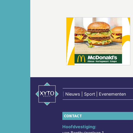
Vorige
|
Nieuws | Sport | Evenementen
CONTACT
Hoofdvestiging:
van Benthuizenlaan 1