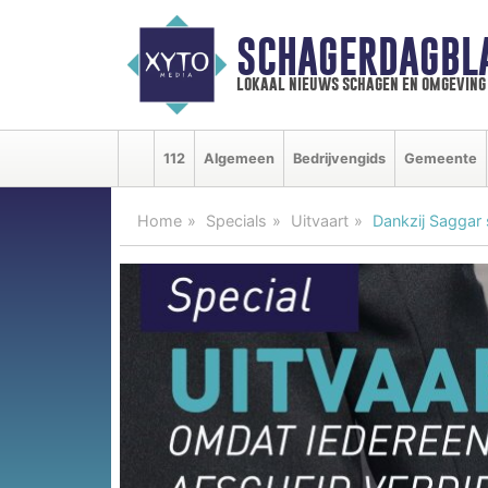
SCHAGERDAGBL
lokaal nieuws schagen en omgeving
112
Algemeen
Bedrijvengids
Gemeente
Home
Specials
Uitvaart
Dankzij Saggar 