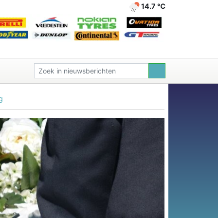
14.7 ℃
g