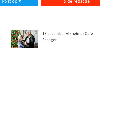
Post op X
Tip de redactie
13 december Alzheimer Café
t
Schagen