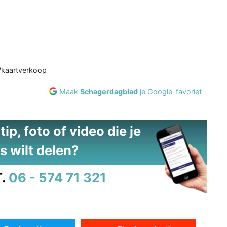
l/kaartverkoop
Maak
Schagerdagblad
je Google-favoriet
ip, foto of video die je
s wilt delen?
.
06 - 574 71 321