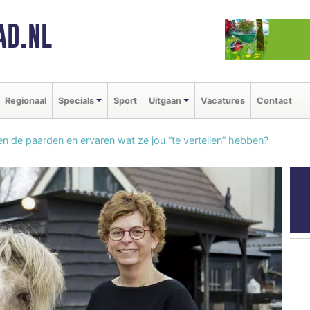
AD.NL
Regionaal
Specials
Sport
Uitgaan
Vacatures
Contact
n de paarden en ervaren wat ze jou “te vertellen” hebben?