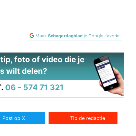
Maak
Schagerdagblad
je Google-favoriet
ip, foto of video die je
s wilt delen?
.
06 - 574 71 321
Post op X
Tip de redactie