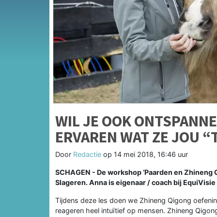
WIL JE OOK ONTSPANNE
ERVAREN WAT ZE JOU “
Door
Redactie
op
14 mei 2018, 16:46 uur
SCHAGEN - De workshop ‘Paarden en Zhineng Qi
Slageren. Anna is eigenaar / coach bij EquiVisie 
Tijdens deze les doen we Zhineng Qigong oefeninge
reageren heel intuïtief op mensen. Zhineng Qigong