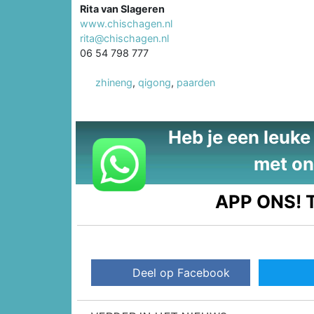
Rita van Slageren
www.chischagen.nl
rita@chischagen.nl
06 54 798 777
zhineng
,
qigong
,
paarden
Heb je een leuke t
met on
APP ONS!
T
Deel op Facebook