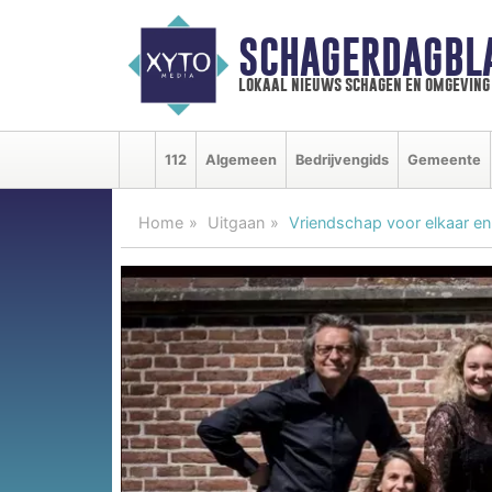
SCHAGERDAGBL
lokaal nieuws schagen en omgeving
112
Algemeen
Bedrijvengids
Gemeente
Home
Uitgaan
Vriendschap voor elkaar en