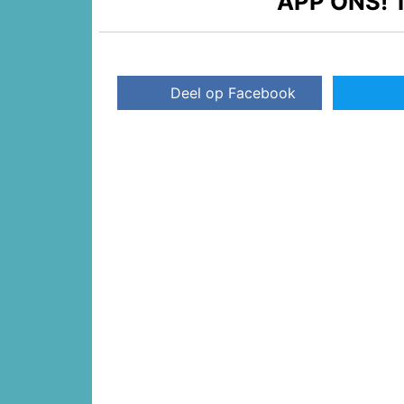
APP ONS!
T
Deel op Facebook