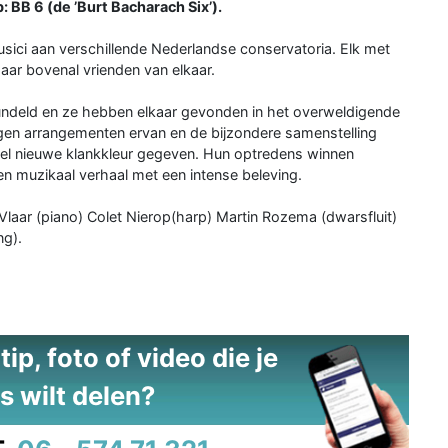
BB 6 (de ’Burt Bacharach Six’).
usici aan verschillende Nederlandse conservatoria. Elk met
maar bovenal vrienden van elkaar.
undeld en ze hebben elkaar gevonden in het overweldigende
gen arrangementen ervan en de bijzondere samenstelling
eel nieuwe klankkleur gegeven. Hun optredens winnen
en muzikaal verhaal met een intense beleving.
laar (piano) Colet Nierop(harp) Martin Rozema (dwarsfluit)
ng).
ip, foto of video die je
s wilt delen?