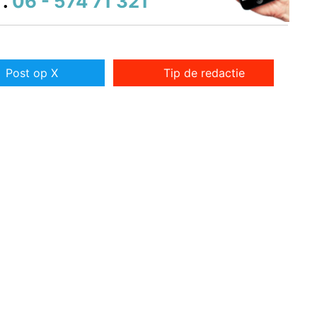
.
06 - 574 71 321
Post op X
Tip de redactie