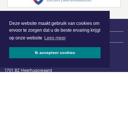
Deze website maakt gebruik van cookies om
ervoor te zorgen dat u de beste ervaring krijgt
|
Nieuws | Sport | Evenementen
op onze website
Lees meer
Ik accepteer cookies
Hoofdvestiging:
van Benthuizenlaan 1
1701 BZ Heerhugowaard
072 8200 600
redactie@xyto.nl
www.xyto.nl
SOCIAL MEDIA