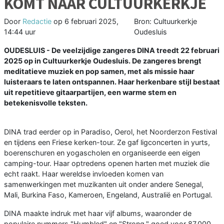
KOMT NAAR CULTUURKERKJE
Door
Redactie
op
6 februari 2025,
Bron: Cultuurkerkje
14:44 uur
Oudesluis
OUDESLUIS - De veelzijdige zangeres DINA treedt 22 februari
2025 op in Cultuurkerkje Oudesluis. De zangeres brengt
meditatieve muziek en pop samen, met als missie haar
luisteraars te laten ontspannen. Haar herkenbare stijl bestaat
uit repetitieve gitaarpartijen, een warme stem en
betekenisvolle teksten.
DINA trad eerder op in Paradiso, Oerol, het Noorderzon Festival
en tijdens een Friese kerken-tour. Ze gaf ligconcerten in yurts,
boerenschuren en yogascholen en organiseerde een eigen
camping-tour. Haar optredens openen harten met muziek die
echt raakt. Haar wereldse invloeden komen van
samenwerkingen met muzikanten uit onder andere Senegal,
Mali, Burkina Faso, Kameroen, Engeland, Australië en Portugal.
DINA maakte indruk met haar vijf albums, waaronder de
populaire nummers "Humbled" en "Strong," goed voor 87.000