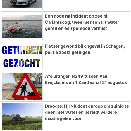
Eén dode na incident op zee bij
Callantsoog, twee mensen uit water
gered en één persoon vermist
Fietser gewond bij ongeval in Schagen,
politie zoekt getuigen
Afsluitingen N249 tussen Van
Ewijcksluis en ’t Zand vanaf 31 augustus
Droogte: HHNK doet oproep om zuinig te
doen met water en bereidt verdere
maatregelen voor