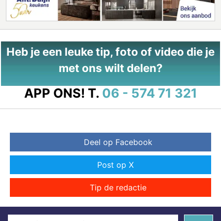
Heb je een leuke tip, foto of video die je
met ons wilt delen?
APP ONS!
T.
06 - 574 71 321
Deel op Facebook
Post op X
Tip de redactie