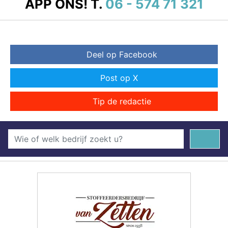
APP ONS!
T.
06 - 574 71 321
Deel op Facebook
Post op X
Tip de redactie