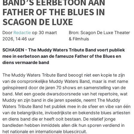
BAND’S EERBETOON AAN
FATHER OF THE BLUES IN
SCAGON DE LUXE
Door
Redactie
op
30 maart
Bron: Scagon De Luxe Theater
2026, 14:46 uur
& Filmhuis
SCHAGEN - The Muddy Waters Tribute Band voert publiek
mee in eerbetoon aan de fameuze Father of the Blues en
diens vermaarde band
The Muddy Waters Tribute Band beoogt niet een kopie te zijn
van de oorspronkelijke Muddy Waters Band, maar is met name
geïnspireerd door de jaren 70 shows en samenstelling van de
band. Met een goede dwarsdoorsnede van het repertoire, wat
Muddy en zijn band in die jaren speelde, neemt The Muddy
Waters Tribute Band het publiek mee in de sfeer en vibe van één
van de belangrijkste, invloedrijkste en bekendste blues artiesten
en diens band die er heeft ooit bestaan. De relatief jonge
bandleden hebben inmiddels allen dik hun sporen verdiend in
het nationale en internationale bluescircuit.