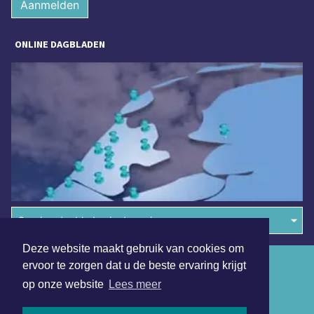
Aanmelden
ONLINE DAGBLADEN
Overige dagbladen in de regio
Deze website maakt gebruik van cookies om
Algemene voorwaarden
ervoor te zorgen dat u de beste ervaring krijgt
op onze website
Lees meer
Disclaimer
Privacy Statement