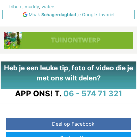
tribute
,
muddy
,
waters
Maak
Schagerdagblad
je Google-favoriet
Heb je een leuke tip, foto of video die je
met ons wilt delen?
APP ONS!
T.
06 - 574 71 321
Deel op Facebook