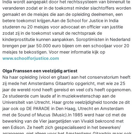
India wordt aangepakt door het rechtssysteem van binnenuit te
veranderen zodat er in de toekomst minder slachtoffers worden
gemaakt en de meisjes die aan de opleiding deelnemen, een
betere toekomst krijgen.Aan de School for Justice in India
studeren nu 20 meisjes voor advocaat en officier van justitie
zodat zij in de toekomst vanuit de rechtspraak de
kinderprostitutie kunnen aanpakken. Soroptimisten in Nederland
brengen per jaar 50.000 euro bijeen om een schooljaar voor 20
meisjes te bekostigen. Voor meer informatie kijk op
www.schoolforjustice.com
Olga Franssen een veelzijdig artiest
Na haar opleiding (viool en gitaar) aan het conservatorium heeft
zij mede het Amsterdams Gitaartrio opgericht, met wie ze 25
jaar de wereld rond heeft gereisd en veel cd’s heeft opgenomen.
Ze studeerde cum laude af in muziekwetenschap aan de
Universiteit van Utrecht. Haar grote veelzijdigheid toonde ze dit
jaar ook op DE PARADE in Den Haag, Utrecht en Amsterdam
met de Sound of Mucus (Music).In 1985 werd haar cd met de
bewerking van de Vier jaargetijden van Vivaldi bekroond met
een Edison. Ze heeft zich gespecialiseerd in het bewerken/
arrangeren, niet alleen voor het Amsterdams Gitaartrio maar ook