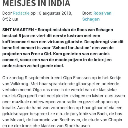
MEISJES IN INDIA
Door
Redactie
op
10 augustus 2018,
Bron:
Roos van
8:52 uur
Schagen
SINT MAARTEN - Soroptimistclub de Roos van Schagen
bestaat 5 jaar en viert dit eerste lustrum met een
koffieconcert van een virtuoos gitariste. De opbrengt van dit
benefiet concert is voor “School for Justice” een van de
projecten van Free a Girl. Kom genieten van een uniek
concert, scoor een van de mooie prijzen in de loterij en
ondersteun zo het goede doel.
Op zondag 9 september treedt Olga Franssen op in het Kerkje
van Valkkoog. Met haar sprankelende gitaarspel en boeiende
verhalen neemt Olga ons mee in de wereld van de klassieke
muziek.Olga geeft met veel plezier lezingen en luister-cursussen
over muzikale onderwerpen voor radio en gezelschappen op
locatie. Aan de hand van voorbeelden op haar gitaar of via een
geluidsdrager bespreekt ze o.a. de polyfonie van Bach, de bas
van Mozart, de harmonie van Beethoven, de etude van Chopin
en de elektronische klanken van Stockhausen