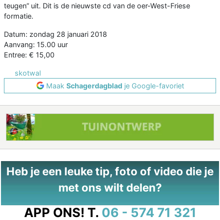
teugen” uit. Dit is de nieuwste cd van de oer-West-Friese
formatie.
Datum: zondag 28 januari 2018
Aanvang: 15.00 uur
Entree: € 15,00
skotwal
Maak
Schagerdagblad
je Google-favoriet
Heb je een leuke tip, foto of video die je
met ons wilt delen?
APP ONS!
T.
06 - 574 71 321