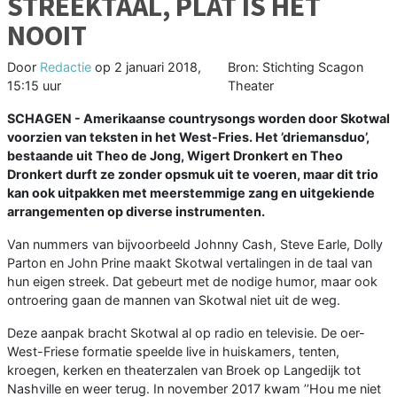
STREEKTAAL, PLAT IS HET
NOOIT
Door
Redactie
op
2 januari 2018,
Bron: Stichting Scagon
15:15 uur
Theater
SCHAGEN - Amerikaanse countrysongs worden door Skotwal
voorzien van teksten in het West-Fries. Het ’driemansduo’,
bestaande uit Theo de Jong, Wigert Dronkert en Theo
Dronkert durft ze zonder opsmuk uit te voeren, maar dit trio
kan ook uitpakken met meerstemmige zang en uitgekiende
arrangementen op diverse instrumenten.
Van nummers van bijvoorbeeld Johnny Cash, Steve Earle, Dolly
Parton en John Prine maakt Skotwal vertalingen in de taal van
hun eigen streek. Dat gebeurt met de nodige humor, maar ook
ontroering gaan de mannen van Skotwal niet uit de weg.
Deze aanpak bracht Skotwal al op radio en televisie. De oer-
West-Friese formatie speelde live in huiskamers, tenten,
kroegen, kerken en theaterzalen van Broek op Langedijk tot
Nashville en weer terug. In november 2017 kwam ’’Hou me niet