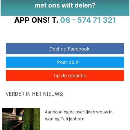
met ons wilt delen?
APP ONS!
T.
06 - 574 71 321
Deel op Facebook
Post op X
Tip de redactie
VERDER IN HET NIEUWS:
Aanhouding na overlijden vrouw in
woning Tuitjenhorn