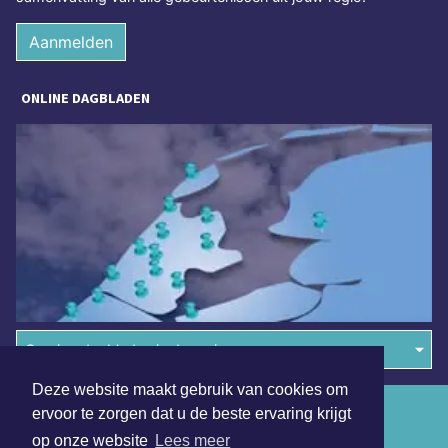
Aanmelden
ONLINE DAGBLADEN
Overige dagbladen in de regio
Deze website maakt gebruik van cookies om
Algemene voorwaarden
ervoor te zorgen dat u de beste ervaring krijgt
op onze website
Lees meer
Disclaimer