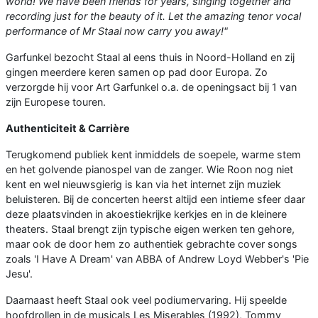
world! We have been friends for years, singing together and
recording just for the beauty of it. Let the amazing tenor vocal
performance of Mr Staal now carry you away!"
Garfunkel bezocht Staal al eens thuis in Noord-Holland en zij
gingen meerdere keren samen op pad door Europa. Zo
verzorgde hij voor Art Garfunkel o.a. de openingsact bij 1 van
zijn Europese touren.
Authenticiteit & Carrière
Terugkomend publiek kent inmiddels de soepele, warme stem
en het golvende pianospel van de zanger. Wie Roon nog niet
kent en wel nieuwsgierig is kan via het internet zijn muziek
beluisteren. Bij de concerten heerst altijd een intieme sfeer daar
deze plaatsvinden in akoestiekrijke kerkjes en in de kleinere
theaters. Staal brengt zijn typische eigen werken ten gehore,
maar ook de door hem zo authentiek gebrachte cover songs
zoals 'I Have A Dream' van ABBA of Andrew Loyd Webber's 'Pie
Jesu'.
Daarnaast heeft Staal ook veel podiumervaring. Hij speelde
hoofdrollen in de musicals Les Miserables (1992), Tommy