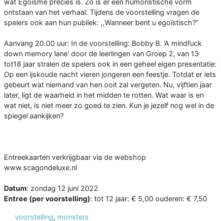
wat Egoïsme precies is. Zo is er een humoristische vorm
ontstaan van het verhaal. Tijdens de voorstelling vragen de
spelers ook aan hun publiek: ,,Wanneer bent u egoïstisch?”
Aanvang 20.00 uur: In de voorstelling: Bobby B. ’A mindfuck
down memory lane' door de leerlingen van Groep 2, van 13
tot18 jaar stralen de spelers ook in een geheel eigen presentatie:
Op een ijskoude nacht vieren jongeren een feestje. Totdat er iets
gebeurt wat niemand van hen ooit zal vergeten. Nu, vijftien jaar
later, ligt de waarheid in het midden te rotten. Wat waar is en
wat niet, is niet meer zo goed te zien. Kun je jezelf nog wel in de
spiegel aankijken?
Entreekaarten verkrijgbaar via de webshop
www.scagondeluxe.nl
Datum
: zondag 12 juni 2022
Entree (per voorstelling)
: tot 12 jaar: € 5,00 ouderen: € 7,50
voorstelling
,
monsters