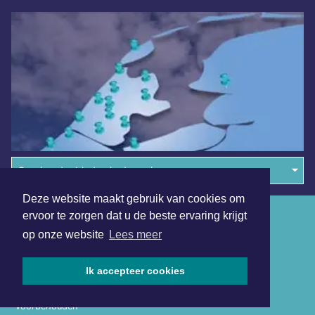
Overige dagbladen in de regio
Deze website maakt gebruik van cookies om
Algemene voorwaarden
ervoor te zorgen dat u de beste ervaring krijgt
op onze website
Lees meer
Disclaimer
Privacy Statement
Ik accepteer cookies
Copyright (c) 2026 | Schagerdagblad.nl - Alle rechten
voorbehouden