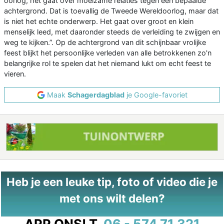
oorlog, het gaat over moeizame relaties tegen een bepaalde
achtergrond. Dat is toevallig de Tweede Wereldoorlog, maar dat
is niet het echte onderwerp. Het gaat over groot en klein
menselijk leed, met daaronder steeds de verleiding te zwijgen en
weg te kijken.”. Op de achtergrond van dit schijnbaar vrolijke
feest blijkt het persoonlijke verleden van alle betrokkenen zo'n
belangrijke rol te spelen dat het niemand lukt om echt feest te
vieren.
Maak
Schagerdagblad
je Google-favoriet
Heb je een leuke tip, foto of video die je
met ons wilt delen?
APP ONS!
T.
06 - 574 71 321