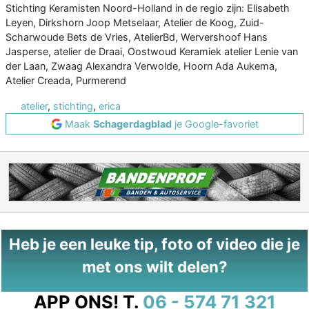
Stichting Keramisten Noord-Holland in de regio zijn: Elisabeth
Leyen, Dirkshorn Joop Metselaar, Atelier de Koog, Zuid-
Scharwoude Bets de Vries, AtelierBd, Wervershoof Hans
Jasperse, atelier de Draai, Oostwoud Keramiek atelier Lenie van
der Laan, Zwaag Alexandra Verwolde, Hoorn Ada Aukema,
Atelier Creada, Purmerend
atelier
,
stichting
,
erica
Maak
Schagerdagblad
je Google-favoriet
Heb je een leuke tip, foto of video die je
met ons wilt delen?
APP ONS!
T.
06 - 574 71 321