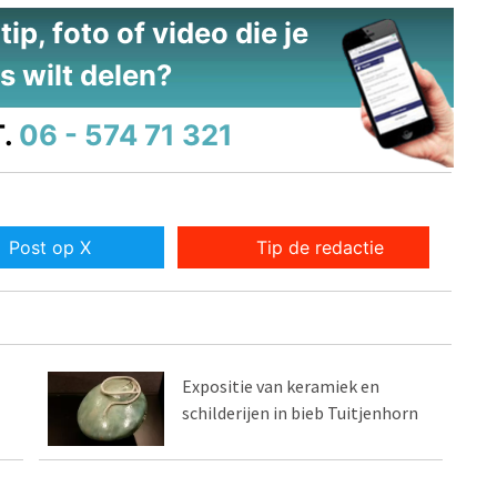
ip, foto of video die je
s wilt delen?
.
06 - 574 71 321
Post op X
Tip de redactie
Expositie van keramiek en
schilderijen in bieb Tuitjenhorn