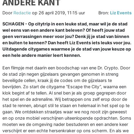
ANDERE KANT
Door
Redactie
op
26 april 2019, 11:15 uur
Bron:
Liz Events
SCHAGEN - Op citytrip in een leuke stad, maar wil je de stad
wel eens van een andere kant beleven? Of heeft jouw stad
geen verrassingen meer voor jou? Denk jij je stad van binnen
en buiten te kennen? Dan heeft Liz Events iets leuks voor jou.
Uitdagende citygames waarmee je de stad van jouw keuze op
een hele andere manier leert kennen.
Een filmpje met daarin een boodschap van ene Dr. Crypto. Door
de stad zijn negen gijzelaars gevangen genomen in streng
beveiligde cellen, kraak jij de codes om de gijzelaars te
bevrijden. Zo start de citygame “Escape the City”, waarna een
klok begint af te tellen. Al snel ben je als groep gegrepen door
het spel en de adrenaline. Wij betrappen ons zelf erop door de
stad te rennen, abrupt stil te staan en helemaal in het spel op te
gaan. We ontdekken straatjes waar we nog nooit zijn geweest
en op onze mobiel verschijnen uiteenlopende opdrachten. Soms
moeten we de omgeving nader bestuderen en een andere keer
verschijnt er een echte hersenkraker op ons scherm. En als we