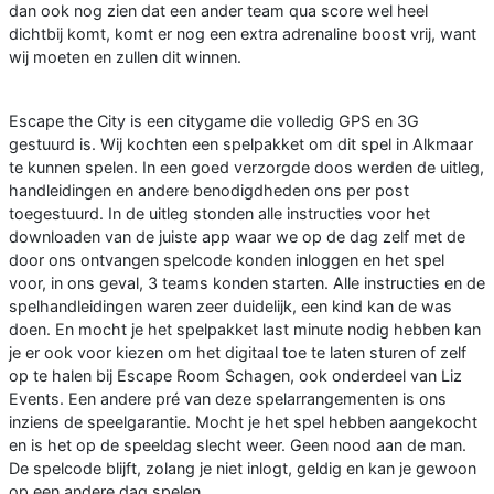
dan ook nog zien dat een ander team qua score wel heel
dichtbij komt, komt er nog een extra adrenaline boost vrij, want
wij moeten en zullen dit winnen.
Escape the City is een citygame die volledig GPS en 3G
gestuurd is. Wij kochten een spelpakket om dit spel in Alkmaar
te kunnen spelen. In een goed verzorgde doos werden de uitleg,
handleidingen en andere benodigdheden ons per post
toegestuurd. In de uitleg stonden alle instructies voor het
downloaden van de juiste app waar we op de dag zelf met de
door ons ontvangen spelcode konden inloggen en het spel
voor, in ons geval, 3 teams konden starten. Alle instructies en de
spelhandleidingen waren zeer duidelijk, een kind kan de was
doen. En mocht je het spelpakket last minute nodig hebben kan
je er ook voor kiezen om het digitaal toe te laten sturen of zelf
op te halen bij Escape Room Schagen, ook onderdeel van Liz
Events. Een andere pré van deze spelarrangementen is ons
inziens de speelgarantie. Mocht je het spel hebben aangekocht
en is het op de speeldag slecht weer. Geen nood aan de man.
De spelcode blijft, zolang je niet inlogt, geldig en kan je gewoon
op een andere dag spelen.