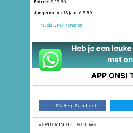
Entree:
€ 13,50
Jongeren
t/m 18 jaar: € 8,50
muziek
,
neil
,
foreman
Heb je een leuke t
met on
APP ONS!
T
Deel op Facebook
VERDER IN HET NIEUWS: