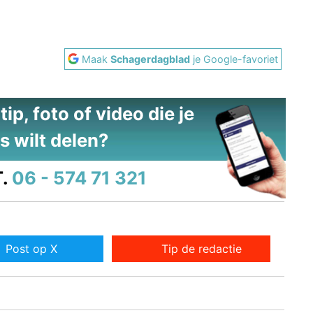
Maak
Schagerdagblad
je Google-favoriet
ip, foto of video die je
s wilt delen?
.
06 - 574 71 321
Post op X
Tip de redactie