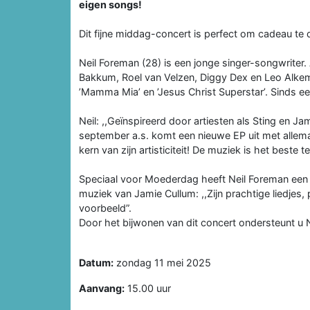
eigen songs!
Dit fijne middag-concert is perfect om cadeau te 
Neil Foreman (28) is een jonge singer-songwriter.
Bakkum, Roel van Velzen, Diggy Dex en Leo Alke
’Mamma Mia’ en ’Jesus Christ Superstar’. Sinds een
Neil: ,,Geïnspireerd door artiesten als Sting en Ja
september a.s. komt een nieuwe EP uit met allemaa
kern van zijn artisticiteit! De muziek is het beste 
Speciaal voor Moederdag heeft Neil Foreman een
muziek van Jamie Cullum: ,,Zijn prachtige liedjes
voorbeeld”.
Door het bijwonen van dit concert ondersteunt u Nei
Datum:
zondag 11 mei 2025
Aanvang:
15.00 uur