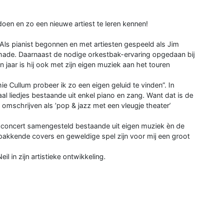
doen en zo een nieuwe artiest te leren kennen!
 Als pianist begonnen en met artiesten gespeeld als Jim
made. Daarnaast de nodige orkestbak-ervaring opgedaan bij
 jaar is hij ook met zijn eigen muziek aan het touren
mie Cullum probeer ik zo een eigen geluid te vinden”. In
l liedjes bestaande uit enkel piano en zang. Want dat is de
te omschrijven als ’pop & jazz met een vleugje theater’
 concert samengesteld bestaande uit eigen muziek èn de
, pakkende covers en geweldige spel zijn voor mij een groot
l in zijn artistieke ontwikkeling.