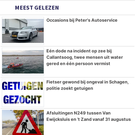
MEEST GELEZEN
Occasions bij Peter's Autoservice
Eén dode na incident op zee bij
Callantsoog, twee mensen uit water
gered en één persoon vermist
Fietser gewond bij ongeval in Schagen,
politie zoekt getuigen
Afsluitingen N249 tussen Van
Ewijcksluis en ’t Zand vanaf 31 augustus