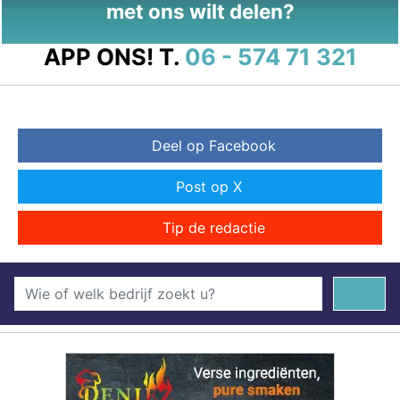
met ons wilt delen?
APP ONS!
T.
06 - 574 71 321
Deel op Facebook
Post op X
Tip de redactie