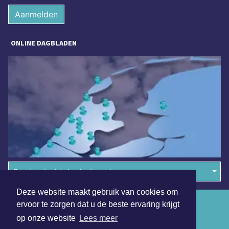
Aanmelden
ONLINE DAGBLADEN
Overige dagbladen in de regio
Deze website maakt gebruik van cookies om
Algemene voorwaarden
ervoor te zorgen dat u de beste ervaring krijgt
op onze website
Lees meer
Disclaimer