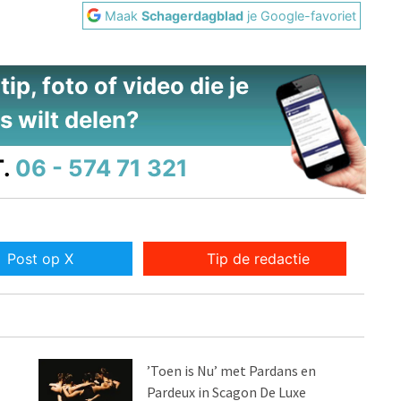
Maak
Schagerdagblad
je Google-favoriet
ip, foto of video die je
s wilt delen?
.
06 - 574 71 321
Post op X
Tip de redactie
’Toen is Nu’ met Pardans en
Pardeux in Scagon De Luxe