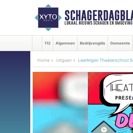
SCHAGERDAGBL
lokaal nieuws schagen en omgeving
112
Algemeen
Bedrijvengids
Gemeente
Home
Uitgaan
Leerlingen Theaterschool S