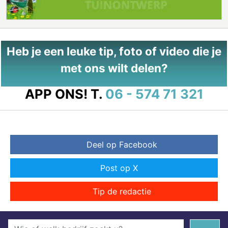
Heb je een leuke tip, foto of video die je
met ons wilt delen?
APP ONS!
T.
06 - 574 71 321
Deel op Facebook
Post op X
Tip de redactie