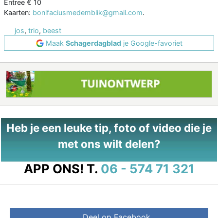
Entree € 10
Kaarten:
bonifaciusmedemblik@gmail.com
.
jos
,
trio
,
beest
Maak
Schagerdagblad
je Google-favoriet
Heb je een leuke tip, foto of video die je
met ons wilt delen?
APP ONS!
T.
06 - 574 71 321
Deel op Facebook