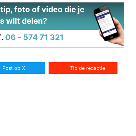
ip, foto of video die je
s wilt delen?
.
06 - 574 71 321
Post op X
Tip de redactie