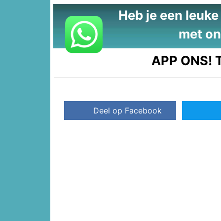
Heb je een leuke t
met on
APP ONS!
T
Deel op Facebook