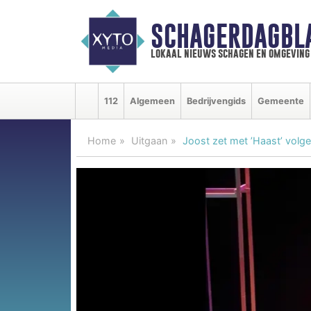
SCHAGERDAGBL
lokaal nieuws schagen en omgeving
112
Algemeen
Bedrijvengids
Gemeente
Home
Uitgaan
Joost zet met ’Haast’ volg