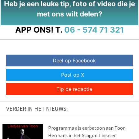
Heb je een leuke tip, foto of video die je
met ons wilt delen?
APP ONS!
T.
06 - 574 71 321
Deel op Facebook
Post op X
Tip de redactie
VERDER IN HET NIEUWS:
Programma als eerbetoon aan Toon
Hermans in het Scagon Theater