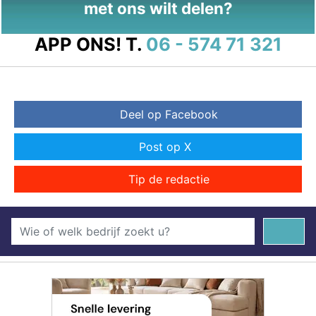
met ons wilt delen?
APP ONS!
T.
06 - 574 71 321
Deel op Facebook
Post op X
Tip de redactie