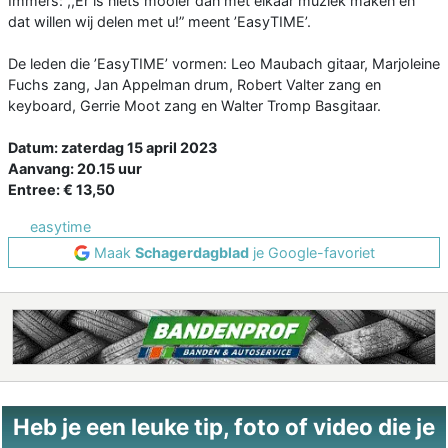
Immers: ,,Er is niets mooier dan met elkaar muziek maken en
dat willen wij delen met u!” meent ’EasyTIME’.
De leden die ’EasyTIME’ vormen: Leo Maubach gitaar, Marjoleine
Fuchs zang, Jan Appelman drum, Robert Valter zang en
keyboard, Gerrie Moot zang en Walter Tromp Basgitaar.
Datum: zaterdag 15 april 2023
Aanvang: 20.15 uur
Entree: € 13,50
easytime
Maak
Schagerdagblad
je Google-favoriet
Heb je een leuke tip, foto of video die je