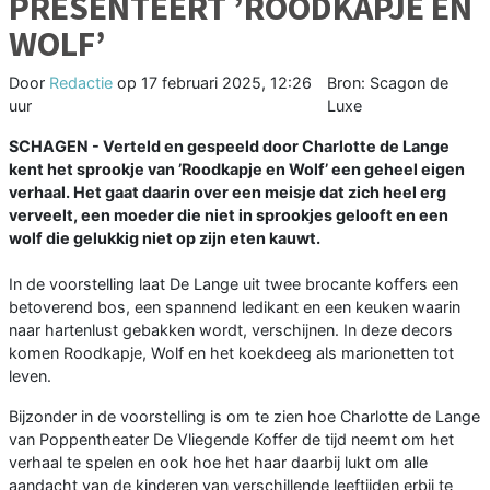
PRESENTEERT ’ROODKAPJE EN
WOLF’
Door
Redactie
op
17 februari 2025, 12:26
Bron: Scagon de
uur
Luxe
SCHAGEN - Verteld en gespeeld door Charlotte de Lange
kent het sprookje van ’Roodkapje en Wolf’ een geheel eigen
verhaal. Het gaat daarin over een meisje dat zich heel erg
verveelt, een moeder die niet in sprookjes gelooft en een
wolf die gelukkig niet op zijn eten kauwt.
In de voorstelling laat De Lange uit twee brocante koffers een
betoverend bos, een spannend ledikant en een keuken waarin
naar hartenlust gebakken wordt, verschijnen. In deze decors
komen Roodkapje, Wolf en het koekdeeg als marionetten tot
leven.
Bijzonder in de voorstelling is om te zien hoe Charlotte de Lange
van Poppentheater De Vliegende Koffer de tijd neemt om het
verhaal te spelen en ook hoe het haar daarbij lukt om alle
aandacht van de kinderen van verschillende leeftijden erbij te