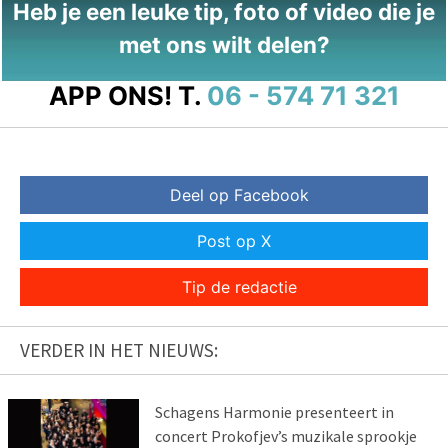
Heb je een leuke tip, foto of video die je
met ons wilt delen?
APP ONS!
T.
06 - 574 71 321
Deel op Facebook
Post op X
Tip de redactie
VERDER IN HET NIEUWS:
Schagens Harmonie presenteert in
concert Prokofjev’s muzikale sprookje