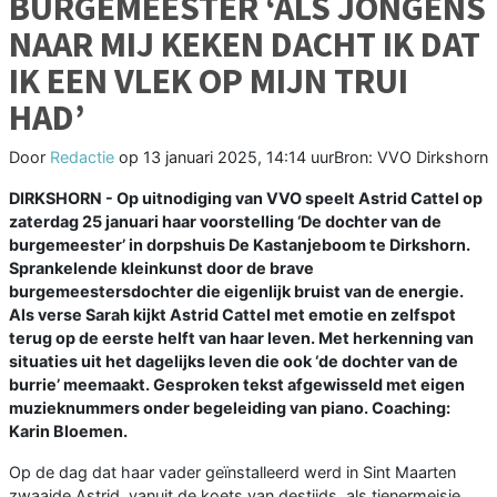
BURGEMEESTER ‘ALS JONGENS
NAAR MIJ KEKEN DACHT IK DAT
IK EEN VLEK OP MIJN TRUI
HAD’
Door
Redactie
op
13 januari 2025, 14:14 uur
Bron: VVO Dirkshorn
DIRKSHORN - Op uitnodiging van VVO speelt Astrid Cattel op
zaterdag 25 januari haar voorstelling ‘De dochter van de
burgemeester’ in dorpshuis De Kastanjeboom te Dirkshorn.
Sprankelende kleinkunst door de brave
burgemeestersdochter die eigenlijk bruist van de energie.
Als verse Sarah kijkt Astrid Cattel met emotie en zelfspot
terug op de eerste helft van haar leven. Met herkenning van
situaties uit het dagelijks leven die ook ‘de dochter van de
burrie’ meemaakt. Gesproken tekst afgewisseld met eigen
muzieknummers onder begeleiding van piano. Coaching:
Karin Bloemen.
Op de dag dat haar vader geïnstalleerd werd in Sint Maarten
zwaaide Astrid, vanuit de koets van destijds, als tienermeisje