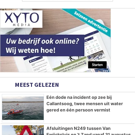
MEEST GELEZEN
Eén dode na incident op zee bij
Callantsoog, twee mensen uit water
gered en één persoon vermist
Afsluitingen N249 tussen Van
Ewijcksluis en ’t Zand vanaf 31 augustus