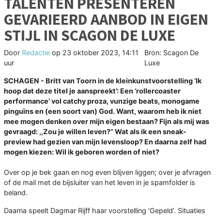
TALENTEN PRESENTEREN
GEVARIEERD AANBOD IN EIGEN
STIJL IN SCAGON DE LUXE
Door
Redactie
op
23 oktober 2023, 14:11
Bron: Scagon De
uur
Luxe
SCHAGEN - Britt van Toorn in de kleinkunstvoorstelling ’Ik
hoop dat deze titel je aanspreekt’: Een ’rollercoaster
performance’ vol catchy proza, vunzige beats, monogame
pinguïns en (een soort van) God. Want, waarom heb ik niet
mee mogen denken over mijn eigen bestaan? Fijn als mij was
gevraagd: ,,Zou je willen leven?” Wat als ik een sneak-
preview had gezien van mijn levensloop? En daarna zelf had
mogen kiezen: Wil ik geboren worden of niet?
Over op je bek gaan en nog even blijven liggen; over je afvragen
of de mail met de bijsluiter van het leven in je spamfolder is
beland.
Daarna speelt Dagmar Rijff haar voorstelling ’Gepeld’. Situaties