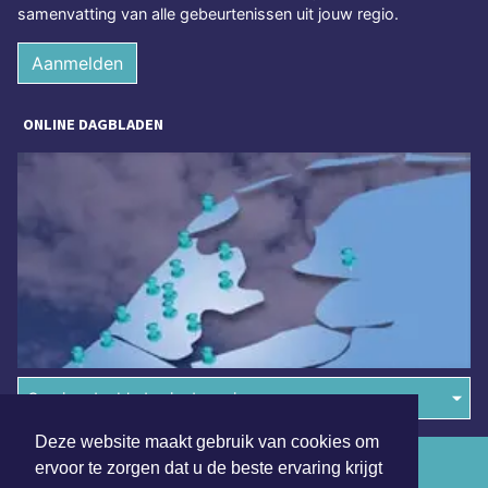
samenvatting van alle gebeurtenissen uit jouw regio.
Aanmelden
ONLINE DAGBLADEN
Overige dagbladen in de regio
Deze website maakt gebruik van cookies om
Algemene voorwaarden
ervoor te zorgen dat u de beste ervaring krijgt