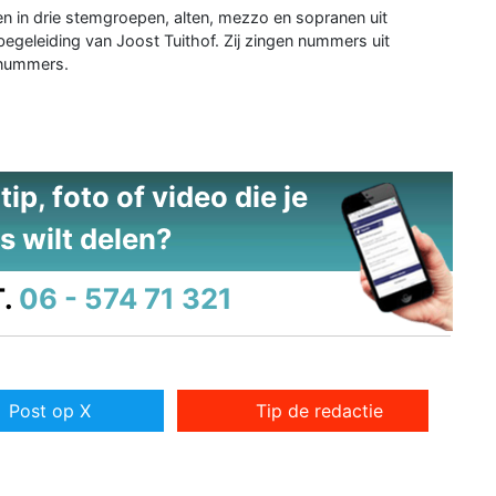
en in drie stemgroepen, alten, mezzo en sopranen uit
egeleiding van Joost Tuithof. Zij zingen nummers uit
 nummers.
ip, foto of video die je
s wilt delen?
.
06 - 574 71 321
Post op X
Tip de redactie