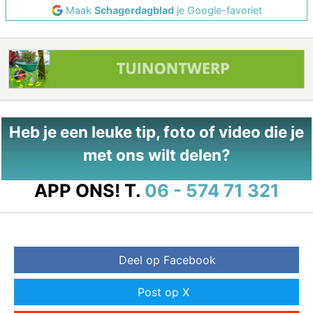
Maak
Schagerdagblad
je Google-favoriet
Heb je een leuke tip, foto of video die je
met ons wilt delen?
APP ONS!
T.
06 - 574 71 321
Deel op Facebook
Post op X