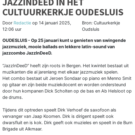
JAZZINDEED IN HET
CULTUURKERKJE OUDESLUIS
Door
Redactie
op
14 januari 2025,
Bron: Cultuurkerkje
12:06 uur
Oudsluis
OUDESLUIS - Op 25 januari kunt u genieten van swingende
jazzmuziek, mooie ballads en lekkere latin-sound van
jazzcombo JazzInDeeD.
“JazzInDeeD” heeft zijn roots in Bergen. Het kwintet bestaat uit
muzikanten die al jarenlang met elkaar jazzmuziek spelen.
Het combo bestaat uit Jeroen Sondaar op piano en Menno Smit
op gitaar en zijn beide muziekdocent en worden ondersteund
door hun kompanen Dick Scholten op de bas en Ab Helsloot op
de drums.
Tijdens dit optreden speelt Dirk Verhoef de saxofoon als
vervanger van Jaap Koomen. Dirk is dirigent speelt ook
dwarsfluit en is kok. Dirk geeft ook muzieles en speelt in de Burn
Brigade uit Alkmaar.