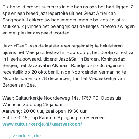
Elk bandlid brengt nummers in die hen na aan het hart liggen. Zij
spelen een breed jazzrepertoire uit het Great American
Songbook. Lekkere swingnummers, mooie ballads en latin-
stukken. Zij vinden het belangrijk dat de liedjes moeten swingen
en met plezier gespeeld worden.
JazzInDeeD was de laatste jaren regelmatig te beluisteren
tijdens het Meerjazz festival in Hoofddorp, het Cooljazz festival
in Heerhugowaard, tijdens Jazz&Sail in Bergen, Koningsdag
Bergen, het Jazztival in Alkmaar, Rondje piano Schagen en
recentelijk op 20 oktober jl. in de Noordeinder Vermaning te
Noordeinde en op 28 december j.l. in het Vredeskerkje van
Bergen aan Zee.
Waar: Cultuurkerkje Noorderweg 14a, 1757 PC, Oudesluis
Wanneer: Zaterdag 25 januari
Aanvang: 20:00 uur, zaal open 19:30 uur
Entree: € 15,- pp Kaarten: Bij ingang of reserveer:
www.cultuurkerkje.nl/kaartverkoop/
jazzindeed
,
dirk