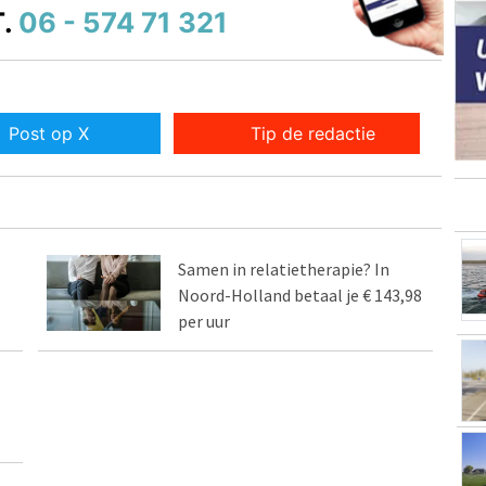
.
06 - 574 71 321
Post op X
Tip de redactie
Samen in relatietherapie? In
Noord-Holland betaal je € 143,98
per uur