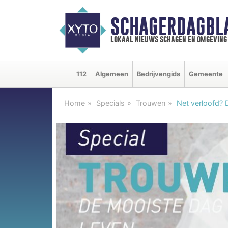
SCHAGERDAGBL
lokaal nieuws schagen en omgeving
112
Algemeen
Bedrijvengids
Gemeente
Home
Specials
Trouwen
Net verloofd? 