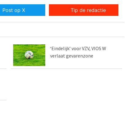
Post op X
Tip de redactie
‘Eindelijk’ voor VZV, VIOS W
verlaat gevarenzone