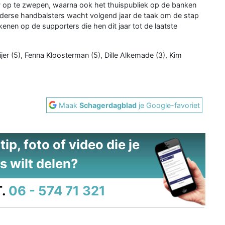
AP op te zwepen, waarna ook het thuispubliek op de banken
lderse handbalsters wacht volgend jaar de taak om de stap
nen op de supporters die hen dit jaar tot de laatste
jer (5), Fenna Kloosterman (5), Dille Alkemade (3), Kim
Maak
Schagerdagblad
je Google-favoriet
ip, foto of video die je
s wilt delen?
.
06 - 574 71 321