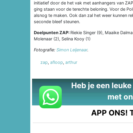
initiatief door de het vak met aanhangers van Z
ging staan voor de terechte beloning. Voor de Po
alsnog te maken. Ook dan zal het weer kunnen reke
seconde bleef steunen.
Doelpunten ZAP:
Riekie Singer (9), Maaike Dalmai
Molenaar (2), Selina Kooy (1)
Fotografie:
Simon Leijenaar
.
zap
,
afloop
,
arthur
Heb je een leuke t
met on
APP ONS!
T