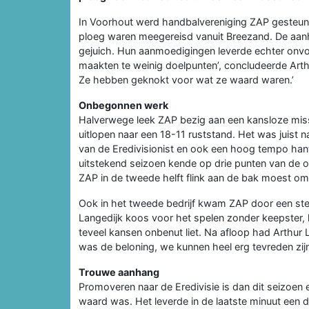
In Voorhout werd handbalvereniging ZAP gesteun
ploeg waren meegereisd vanuit Breezand. De aanh
gejuich. Hun aanmoedigingen leverde echter onv
maakten te weinig doelpunten’, concludeerde Arthur
Ze hebben geknokt voor wat ze waard waren.’
Onbegonnen werk
Halverwege leek ZAP bezig aan een kansloze missie
uitlopen naar een 18-11 ruststand. Het was juist 
van de Eredivisionist en ook een hoog tempo han
uitstekend seizoen kende op drie punten van de o
ZAP in de tweede helft flink aan de bak moest om
Ook in het tweede bedrijf kwam ZAP door een sterk
Langedijk koos voor het spelen zonder keepster,
teveel kansen onbenut liet. Na afloop had Arthur 
was de beloning, we kunnen heel erg tevreden zijn
Trouwe aanhang
Promoveren naar de Eredivisie is dan dit seizoen 
waard was. Het leverde in de laatste minuut een