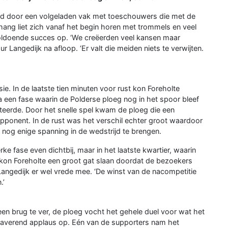
d door een volgeladen vak met toeschouwers die met de
ang liet zich vanaf het begin horen met trommels en veel
oldoende succes op. ‘We creëerden veel kansen maar
 Langedijk na afloop. ‘Er valt die meiden niets te verwijten.
. In de laatste tien minuten voor rust kon Foreholte
na een fase waarin de Polderse ploeg nog in het spoor bleef
teerde. Door het snelle spel kwam de ploeg die een
pponent. In de rust was het verschil echter groot waardoor
 nog enige spanning in de wedstrijd te brengen.
e fase even dichtbij, maar in het laatste kwartier, waarin
 kon Foreholte een groot gat slaan doordat de bezoekers
Langedijk er wel vrede mee. ‘De winst van de nacompetitie
.’
een brug te ver, de ploeg vocht het gehele duel voor wat het
 daverend applaus op. Eén van de supporters nam het