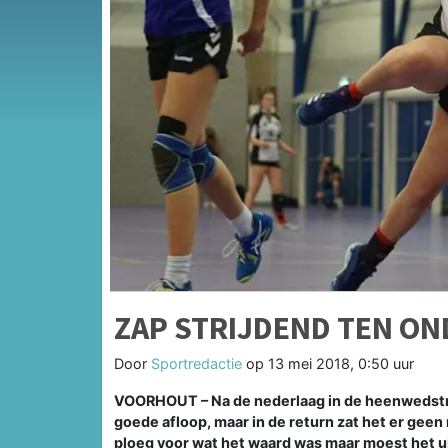
ZAP STRIJDEND TEN ON
Door
Sportredactie
op
13 mei 2018, 0:50 uur
VOORHOUT –
Na de nederlaag in de heenwedstr
goede afloop, maar in de return zat het er gee
ploeg voor wat het waard was
maar moest het ui