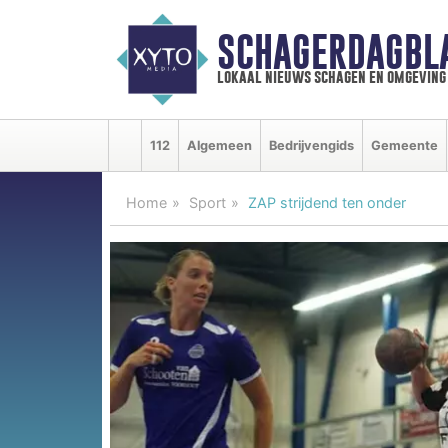
SCHAGERDAGBL
lokaal nieuws schagen en omgeving
112
Algemeen
Bedrijvengids
Gemeente
Home
Sport
ZAP strijdend ten onder