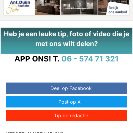
Heb je een leuke tip, foto of video die je
met ons wilt delen?
APP ONS!
T.
06 - 574 71 321
Deel op Facebook
Post op X
Tip de redactie