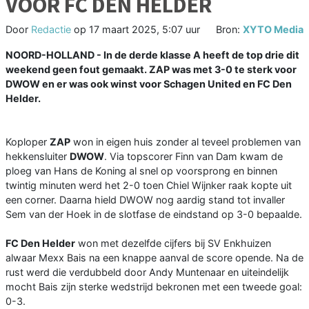
VOOR FC DEN HELDER
Door
Redactie
op
17 maart 2025, 5:07 uur
Bron:
XYTO Media
NOORD-HOLLAND - In de derde klasse A heeft de top drie dit
weekend geen fout gemaakt. ZAP was met 3-0 te sterk voor
DWOW en er was ook winst voor Schagen United en FC Den
Helder.
Koploper
ZAP
won in eigen huis zonder al teveel problemen van
hekkensluiter
DWOW
. Via topscorer Finn van Dam kwam de
ploeg van Hans de Koning al snel op voorsprong en binnen
twintig minuten werd het 2-0 toen Chiel Wijnker raak kopte uit
een corner. Daarna hield DWOW nog aardig stand tot invaller
Sem van der Hoek in de slotfase de eindstand op 3-0 bepaalde.
FC Den Helder
won met dezelfde cijfers bij SV Enkhuizen
alwaar Mexx Bais na een knappe aanval de score opende. Na de
rust werd die verdubbeld door Andy Muntenaar en uiteindelijk
mocht Bais zijn sterke wedstrijd bekronen met een tweede goal:
0-3.