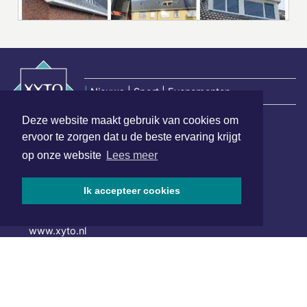
|
Nieuws | Sport | Evenementen
Deze website maakt gebruik van cookies om
ervoor te zorgen dat u de beste ervaring krijgt
Hoofdvestiging:
op onze website
Lees meer
van Benthuizenlaan 1
1701 BZ Heerhugowaard
Ik accepteer cookies
072 8200 600
redactie@xyto.nl
www.xyto.nl
SOCIAL MEDIA