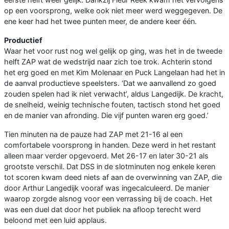
op een voorsprong, welke ook niet meer werd weggegeven. De
ene keer had het twee punten meer, de andere keer één.
Productief
Waar het voor rust nog wel gelijk op ging, was het in de tweede
helft ZAP wat de wedstrijd naar zich toe trok. Achterin stond
het erg goed en met Kim Molenaar en Puck Langelaan had het in
de aanval productieve speelsters. ‘Dat we aanvallend zo goed
zouden spelen had ik niet verwacht’, aldus Langedijk. De kracht,
de snelheid, weinig technische fouten, tactisch stond het goed
en de manier van afronding. Die vijf punten waren erg goed.’
Tien minuten na de pauze had ZAP met 21-16 al een
comfortabele voorsprong in handen. Deze werd in het restant
alleen maar verder opgevoerd. Met 26-17 en later 30-21 als
grootste verschil. Dat DSS in de slotminuten nog enkele keren
tot scoren kwam deed niets af aan de overwinning van ZAP, die
door Arthur Langedijk vooraf was ingecalculeerd. De manier
waarop zorgde alsnog voor een verrassing bij de coach. Het
was een duel dat door het publiek na afloop terecht werd
beloond met een luid applaus.