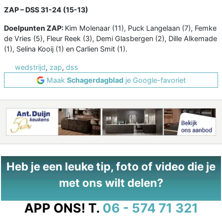
ZAP – DSS 31-24 (15-13)
Doelpunten ZAP:
Kim Molenaar (11), Puck Langelaan (7), Femke
de Vries (5), Fleur Reek (3), Demi Glasbergen (2), Dille Alkemade
(1), Selina Kooij (1) en Carlien Smit (1).
wedstrijd
,
zap
,
dss
Maak
Schagerdagblad
je Google-favoriet
Heb je een leuke tip, foto of video die je
met ons wilt delen?
APP ONS!
T.
06 - 574 71 321