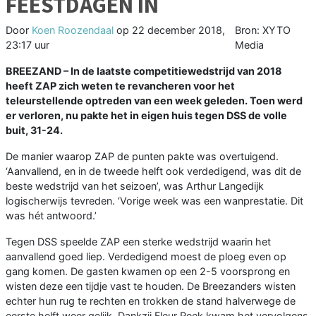
FEESTDAGEN IN
Door
Koen Roozendaal
op
22 december 2018,
Bron: XYTO
23:17 uur
Media
BREEZAND –
In de laatste
competitiewedstrijd van 2018
heeft ZAP zich weten te revancheren voor het
teleurstellende optreden van een week geleden. Toen werd
er verloren, nu pakte het in eigen huis tegen DSS de volle
buit, 31-24.
De manier waarop ZAP de punten pakte was overtuigend.
‘Aanvallend, en in de tweede helft ook verdedigend, was dit de
beste wedstrijd van het seizoen’, was Arthur Langedijk
logischerwijs tevreden. ‘Vorige week was een wanprestatie. Dit
was hét antwoord.’
Tegen DSS speelde ZAP een sterke wedstrijd waarin het
aanvallend goed liep. Verdedigend moest de ploeg even op
gang komen. De gasten kwamen op een 2-5 voorsprong en
wisten deze een tijdje vast te houden. De Breezanders wisten
echter hun rug te rechten en trokken de stand halverwege de
eerste helft weer gelijk. Dankzij Fleur Reek kwam het vervolgens