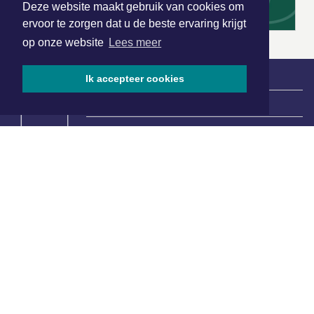
Deze website maakt gebruik van cookies om
ervoor te zorgen dat u de beste ervaring krijgt
op onze website
Lees meer
Ik accepteer cookies
|
Nieuws | Sport | Evenementen
Hoofdvestiging:
van Benthuizenlaan 1
1701 BZ Heerhugowaard
072 8200 600
redactie@xyto.nl
www.xyto.nl
SOCIAL MEDIA