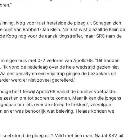
oren.”
nning. Nog voor rust herstelde de ploeg uit Schagen zich
lpunt van Robbert-Jan Klein. Na rust wist diezelfde Klein de
e de Koog nog voor de aansluitingstreffer, maar SRC nam de
 in eigen huis met 0-2 verloren van Apollo’68. “Dit hadden
p. “Ik vond de nederlaag over de hele wedstrijd gezien niet
 Via een penalty en een vrije trap gingen de bezoekers uit
der werd er niet zoveel gecreëerd.”
ige helft terwijl Apollo’68 vanuit de counter voetbalde.
 de zestien om tot scoren te komen. Maar ik kan die jongens
 gedaan om iets over de streep te trekken”, vervolgde
n en er was behoorlijk wat beleving. Helaas konden we
 snel stond de ploeg uit ‘t Veld met tien man. Nadat KSV uit