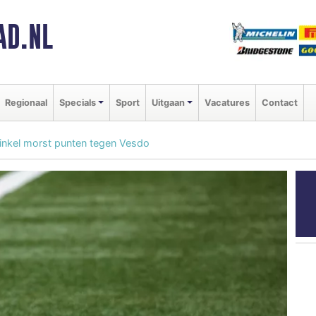
AD.NL
Regionaal
Specials
Sport
Uitgaan
Vacatures
Contact
inkel morst punten tegen Vesdo