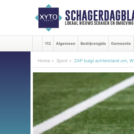
SCHAGERDAGBL
lokaal nieuws schagen en omgeving
112
Algemeen
Bedrijvengids
Gemeente
Home
Sport
ZAP buigt achterstand om, W