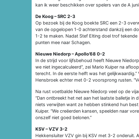
kan ik weer beschikken over spelers van de A juni
De Koog – SRC 2-3
Op bezoek bij de Koog boekte SRC een 2-3 overwi
van de opgelopen 1-0 achterstand dankzij een doe
1-2 te maken. Nadat Stef Elting doel trof tekend
punten mee naar Schagen.
Nieuwe Niedorp – Apollo’68 0-2
In de strijd voor lijfsbehoud heeft Nieuwe Niedorp
we niet ingecalculeerd”, zei Mario Kuiper na afloo
terecht. In de eerste helft was het gelijkwaardig.”
Hensbroek echter met 0-2 voorsprong rusten. “Ver
Na rust voetbalde Nieuwe Niedorp veel op de vijand
“Dan ontbreekt het net aan het laatste balletje in
niets verwijten want ze hebben stinkend hun best
Kuiper. “We creëerden kansen, speelden naar vore
onszelf niet goed belonen.”
KSV – VZV 3-2
Hekkensluiter VZV gin bij KSV met 3-2 onderuit. Al