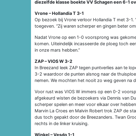
diezelfde klasse boekte VV Schagen een 6-1 ov
Vrone – Hollandia T 3-1
Op bezoek bij Vrone verloor Hollandia T met 3-1.
toegeven. “Zij waren scherper en gingen beter o
Nadat Vrone op een 1-0 voorsprong was gekomen w
komen. Uiteindelijk incasseerde de ploeg toch een 
in onze mars hebben.”
ZAP – VIOS W 3-2
In Breezand leek ZAP tegen puntverlies aan te lo
3-2 waardoor de punten alsnog naar de thuisplo
nemen. We mochten het nooit zo weg geven na de
Voor rust was VIOS W immers op een 0-2 voorsp
afgekeurd wisten de bezoekers via Dennis van Du
scherper spelen en meer voor elkaar over hebben”,
Marvin La Croes en Malvin Robert trok ZAP de stan
dus toch gepakt door de Breezanders. Twan Groot
rechts in de linker kruising.
Winkel – Vesdo 1-1