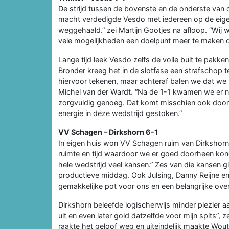
De strijd tussen de bovenste en de onderste van d
macht verdedigde Vesdo met iedereen op de eigen 
weggehaald.” zei Martijn Gootjes na afloop. “Wij 
vele mogelijkheden een doelpunt meer te maken d
Lange tijd leek Vesdo zelfs de volle buit te pakk
Bronder kreeg het in de slotfase een strafschop 
hiervoor tekenen, maar achteraf balen we dat we 
Michel van der Wardt. “Na de 1-1 kwamen we er no
zorgvuldig genoeg. Dat komt misschien ook door
energie in deze wedstrijd gestoken.”
VV Schagen – Dirkshorn 6-1
In eigen huis won VV Schagen ruim van Dirkshorn.
ruimte en tijd waardoor we er goed doorheen kond
hele wedstrijd veel kansen.” Zes van die kansen gi
productieve middag. Ook Julsing, Danny Reijne en
gemakkelijke pot voor ons en een belangrijke over
Dirkshorn beleefde logischerwijs minder plezier a
uit en even later gold datzelfde voor mijn spits”
raakte het geloof weg en uiteindelijk maakte Wout