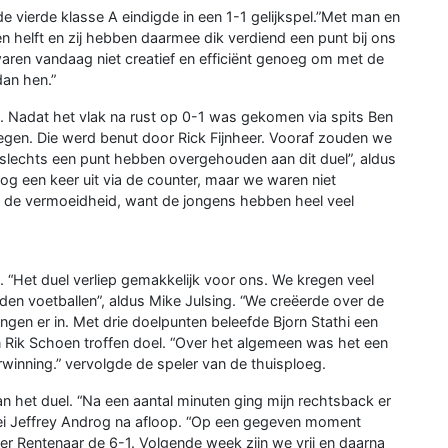
e vierde klasse A eindigde in een 1-1 gelijkspel.”Met man en
helft en zij hebben daarmee dik verdiend een punt bij ons
waren vandaag niet creatief en efficiënt genoeg om met de
an hen.”
en. Nadat het vlak na rust op 0-1 was gekomen via spits Ben
tegen. Die werd benut door Rick Fijnheer. Vooraf zouden we
slechts een punt hebben overgehouden aan dit duel”, aldus
g een keer uit via de counter, maar we waren niet
 de vermoeidheid, want de jongens hebben heel veel
 “Het duel verliep gemakkelijk voor ons. We kregen veel
en voetballen”, aldus Mike Julsing. “We creëerde over de
ngen er in. Met drie doelpunten beleefde Bjorn Stathi een
 Rik Schoen troffen doel. “Over het algemeen was het een
winning.” vervolgde de speler van de thuisploeg.
an het duel. “Na een aantal minuten ging mijn rechtsback er
, zei Jeffrey Androg na afloop. “Op een gegeven moment
er Rentenaar de 6-1. Volgende week zijn we vrij en daarna