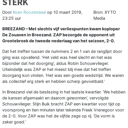
STERK
Door
Koen Roozendaal
op
10 maart 2019,
Bron: XYTO
23:25 uur
Media
BREEZAND – Met slechts vijf verliespunten kwam koploper
De Zouaven in Breezand. ZAP bezorgde de opponent uit
Grootebroek de tweede nederlaag van het seizoen, 2-0.
Dat het treffen tussen de nummers 2 en 1 van de ranglijst door
ging was opvallend. ‘Het veld was heel slecht en het was
bijzonder dat het doorging’, aldus Robin Schouwvlieger.
Uiteindelijk was ZAP er het meest blij mee dat het treffen
doorgang kon vinden. ‘Het was een goede wedstrijd. We waren
als collectief erg sterk en hebben scherp gevoetbald.’
In Breezand viel de beslissing in het laatste kwartier. ‘We hebben
de kansen afgemaakt en daarom gewonnen’, vervolgde
Schouwvlieger. Stijn Buik bracht ZAP een kwartier voor tijd op
voorsprong en tien minuten later tekende Freek Vrenegoor voor
de 2-0. Voor ZAP was het de vijfde zege op rij. ‘De vorm is
zeker goed.’