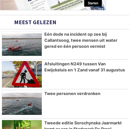
MEEST GELEZEN
Eén dode na incident op zee bij
Callantsoog, twee mensen uit water
gered en één persoon vermist
Afsluitingen N249 tussen Van
Ewijcksluis en ’t Zand vanaf 31 augustus
Twee personen verdronken
Tweede editie Sorochynska Jaarmarkt
komt er aan in Stadspark De Parel