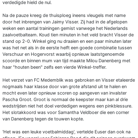
verdedigde hield de nul.
Na de pauze kreeg de thuisploeg ineens vleugels met name
door het inbrengen van Jaimy Visser. Zij had in de afgelopen
weken een aantal trainingen gemist vanwege het Nederlands
zaalvoetbalteam. Koud tien minuten in het veld bracht Visser de
stand op 2-0. Winkel ging nu draaien en een paar minuten later
was het net als in de eerste helft een goede combinatie tussen
Verschuur en Hogervorst waarbij opnieuw laatstgenoemde
scoorde en binnen mum van tijd maakte Milou Danenberg met
haar "houten been" zelfs een vierde Winkel-treffer.
Het verzet van FC Medemblik was gebroken en Visser etaleerde
nogmaals haar klasse door van grote afstand uit te halen en
mocht even later opnieuw scoren op aangeven van invalster
Pascha Groot. Groot is normaal de keepster maar kan al drie
wedstrijden niet het doel verdedigen wegens een pinkblessure.
Het slotakkoord was voor Samantha Veldboer die een corner
van Danenberg tegen de touwen kopte.
'Het was een leuke voetbalmiddag', vertelde Euser dan ook na