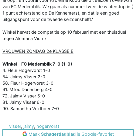
afloop. 'En vooral voor Fabienne Rood die dit seizoen overkwam
van FC Medemblik. We gaan als nummer twee de winterstop in (
1 punt achterstand op De Kennemers), en dat is een goed
uitgangspunt voor de tweede seizoenshelft.'
Winkel hervat de competitie op 10 februari met een thuisduel
tegen Alcmaria Victrix
VROUWEN ZONDAG 2e KLASSE E
Winkel - FC Medemblik 7-0 (1-0)
4. Fleur Hogervorst 1-0
54. Jaimy Visser 2-0
58. Fleur Hogervorst 3-0
61. Milou Danenberg 4-0
72. Jaimy Visser 5-0
81. Jaimy Visser 6-0
90. Samantha Veldboer 7-0
visser
,
jaimy
,
hogervorst
Maak
Schagerdagblad
je Google-favoriet