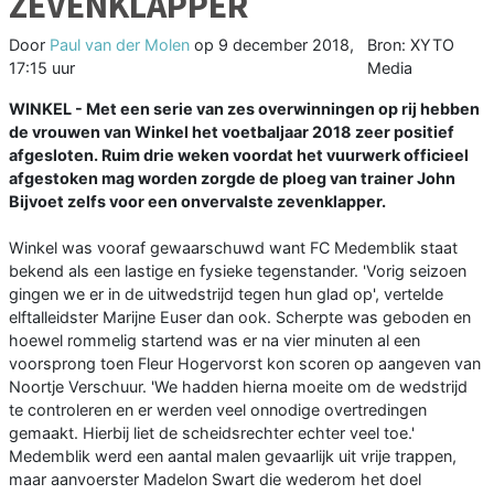
ZEVENKLAPPER
Door
Paul van der Molen
op
9 december 2018,
Bron: XYTO
17:15 uur
Media
WINKEL - Met een serie van zes overwinningen op rij hebben
de vrouwen van Winkel het voetbaljaar 2018 zeer positief
afgesloten. Ruim drie weken voordat het vuurwerk officieel
afgestoken mag worden zorgde de ploeg van trainer John
Bijvoet zelfs voor een onvervalste zevenklapper.
Winkel was vooraf gewaarschuwd want FC Medemblik staat
bekend als een lastige en fysieke tegenstander. 'Vorig seizoen
gingen we er in de uitwedstrijd tegen hun glad op', vertelde
elftalleidster Marijne Euser dan ook. Scherpte was geboden en
hoewel rommelig startend was er na vier minuten al een
voorsprong toen Fleur Hogervorst kon scoren op aangeven van
Noortje Verschuur. 'We hadden hierna moeite om de wedstrijd
te controleren en er werden veel onnodige overtredingen
gemaakt. Hierbij liet de scheidsrechter echter veel toe.'
Medemblik werd een aantal malen gevaarlijk uit vrije trappen,
maar aanvoerster Madelon Swart die wederom het doel