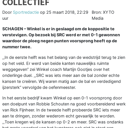
COLLECTIEF
Door
Sportredactie
op
25 maart 2018, 22:29
Bron: XYTO
uur
Media
SCHAGEN –
Winkel is er in geslaagd om de koppositie te
verstevigen. Op bezoek bij SRC werd er met 0-1 gewonnen
waardoor de ploeg negen punten voorsprong heeft op de
nummer twee.
,,In de eerste helft was het belang van de wedstrijd terug te zien
op het veld. Er werd van beide kanten nauwelijks ruimte
weggegeven” zei Winkel coach Martijn Gootjes over het
onderlinge duel. ,,SRC was iets meer aan de bal zonder echte
kansen te creëren. Wij waren matig aan de bal en verdedigend
ijzersterk” vervolgde de oefenmeester.
In het eerste bedrijf kwam Winkel op een 0-1 voorsprong door
een doelpunt van Robbie Schouten na goed voorbereidend werk
van Rick Fijnheer. In de tweede helft probeerde SRC iets meer
aan te dringen, zonder wederom echt gevaarlijk te worden.
,,Toen kregen wij de kansen op 0-2 en meer. SRC was ondanks
het grote voordeel van het kunstgras ook niet in staat een