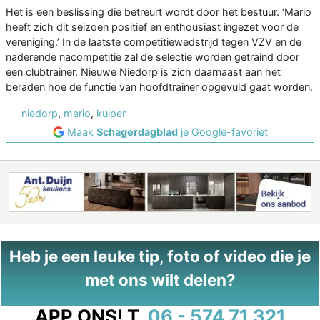
Het is een beslissing die betreurt wordt door het bestuur. ‘Mario
heeft zich dit seizoen positief en enthousiast ingezet voor de
vereniging.’ In de laatste competitiewedstrijd tegen VZV en de
naderende nacompetitie zal de selectie worden getraind door
een clubtrainer. Nieuwe Niedorp is zich daarnaast aan het
beraden hoe de functie van hoofdtrainer opgevuld gaat worden.
niedorp
,
mario
,
kuiper
Maak
Schagerdagblad
je Google-favoriet
Heb je een leuke tip, foto of video die je
met ons wilt delen?
APP ONS!
T.
06 - 574 71 321