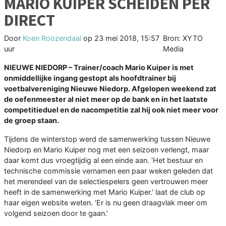
MARIO KUIPER SCHEIDEN PER
DIRECT
Door
Koen Roozendaal
op
23 mei 2018, 15:57
Bron: XYTO
uur
Media
NIEUWE NIEDORP –
Trainer/coach Mario Kuiper is met
onmiddellijke ingang gestopt als hoofdtrainer bij
voetbalvereniging Nieuwe Niedorp. Afgelopen weekend zat
de oefenmeester al niet meer op de bank en in het laatste
competitieduel en de nacompetitie zal hij ook niet meer voor
de groep staan.
Tijdens de winterstop werd de samenwerking tussen Nieuwe
Niedorp en Mario Kuiper nog met een seizoen verlengt, maar
daar komt dus vroegtijdig al een einde aan. ‘Het bestuur en
technische commissie vernamen een paar weken geleden dat
het merendeel van de selectiespelers geen vertrouwen meer
heeft in de samenwerking met Mario Kuiper.’ laat de club op
haar eigen website weten. ‘Er is nu geen draagvlak meer om
volgend seizoen door te gaan.’