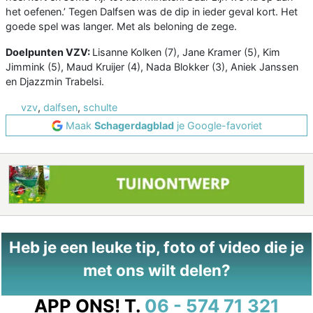
het oefenen.’ Tegen Dalfsen was de dip in ieder geval kort. Het
goede spel was langer. Met als beloning de zege.
Doelpunten VZV:
Lisanne Kolken (7), Jane Kramer (5), Kim
Jimmink (5), Maud Kruijer (4), Nada Blokker (3), Aniek Janssen
en Djazzmin Trabelsi.
vzv
,
dalfsen
,
schulte
Maak
Schagerdagblad
je Google-favoriet
Heb je een leuke tip, foto of video die je
met ons wilt delen?
APP ONS!
T.
06 - 574 71 321