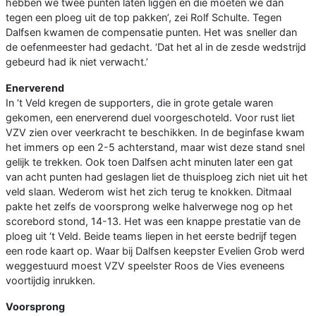
hebben we twee punten laten liggen en die moeten we dan
tegen een ploeg uit de top pakken’, zei Rolf Schulte. Tegen
Dalfsen kwamen de compensatie punten. Het was sneller dan
de oefenmeester had gedacht. ‘Dat het al in de zesde wedstrijd
gebeurd had ik niet verwacht.’
Enerverend
In ‘t Veld kregen de supporters, die in grote getale waren
gekomen, een enerverend duel voorgeschoteld. Voor rust liet
VZV zien over veerkracht te beschikken. In de beginfase kwam
het immers op een 2-5 achterstand, maar wist deze stand snel
gelijk te trekken. Ook toen Dalfsen acht minuten later een gat
van acht punten had geslagen liet de thuisploeg zich niet uit het
veld slaan. Wederom wist het zich terug te knokken. Ditmaal
pakte het zelfs de voorsprong welke halverwege nog op het
scorebord stond, 14-13. Het was een knappe prestatie van de
ploeg uit ‘t Veld. Beide teams liepen in het eerste bedrijf tegen
een rode kaart op. Waar bij Dalfsen keepster Evelien Grob werd
weggestuurd moest VZV speelster Roos de Vies eveneens
voortijdig inrukken.
Voorsprong