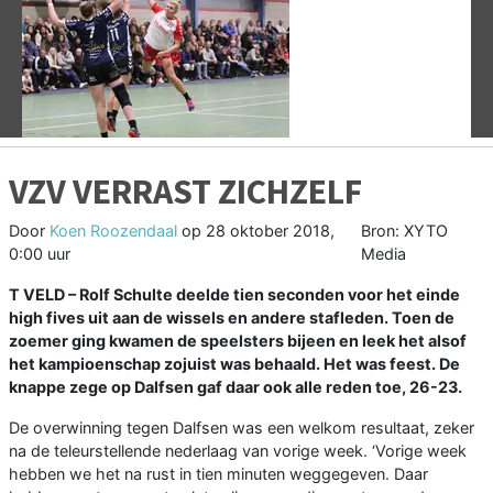
Vorige
V
VZV VERRAST ZICHZELF
Door
Koen Roozendaal
op
28 oktober 2018,
Bron: XYTO
0:00 uur
Media
T VELD –
Rolf Schulte deelde tien seconden voor het einde
high fives uit aan de wissels en andere stafleden. Toen de
zoemer ging kwamen de speelsters bijeen en leek het alsof
het kampioenschap zojuist was behaald. Het was feest. De
knappe zege op Dalfsen gaf daar ook alle reden toe, 26-23.
De overwinning tegen Dalfsen was een welkom resultaat, zeker
na de teleurstellende nederlaag van vorige week. ‘Vorige week
hebben we het na rust in tien minuten weggegeven. Daar