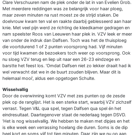
Clare Verschuuren nam de plek onder de lat in van Evelien Grob.
Met meerdere reddingen was ze belangrijk voor haar ploeg,
maar zeven minuten na rust moest ze de strijd staken. De
doelvrouw kwam ten val en raakte daarbij geblesseerd aan haar
knie. Met veel pijn werd ze richting de kleedkamer gedragen en
nam speelster Roos van Leeuwen haar plek in. VZV leek er meer
van onder de indruk dan Dalfsen. Toch was het de thuisploeg
die voortdurend 1 of 2 punten voorsprong had. Vijf minuten
voor tijd kwamen de bezoekers toch weer op voorsprong. Ook
nu sloeg VZV terug en liep uit naar een 26-23 eindzege en
barstte het feest los. ‘Omdat Dalfsen niet zo lekker draait had ik
wel verwacht dat we in de buurt zouden blijven. Maar dit is
helemaal mooi’, aldus een opgetogen Schulte.
Wisselvallig
Door de overwinning komt VZV met zes punten op de zesde
plek op de ranglijst. Het is een sterke start, waarbij VZV zichzelf
verrast. Tegen V&L qua spel, tegen Dalfsen qua spel én het
eindresultaat. Daartegenover staat de nederlaag tegen DSVD.
‘Het is nog wisselvallig. We hebben te maken met dipjes en het
is elke week een verrassing hoelang die duren. Soms is de dip
heel kort en soms vijf tot tien minuten. Daar zijn we nu op aan