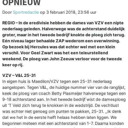
OPNIEUW
Door
Sportredactie
op
3 februari 2018, 23:56 uur
REGIO –
In de eredivisie hebben de dames van VZV een nipte
nederlaag geleden. Halverwege was de achterstand duidelijk
groter, maar in het tweede bedrijf knokte de ploeg zich terug.
Eén niveau lager behaalde ZAP wederom een overwinning.
Op bezoek bij Hercules was dat echter wel met een klein
verschil. Voor Geel Zwart was het een teleurstellend
weekend. De ploeg van John Zeeuw verloor voor de tweede
keer op rij.
VZV – V&L 25-31
In eigen huis is Maedilon/VZV tegen een 25-31 nederlaag
aangelopen. Tegen V&L, de huidige nummer vier van de ranglijst,
keek de ploeg van coach Betty Plasmeijer halverwege tegen een
9-18 achterstand aan. In het tweede bedrijf wist de damesploeg
uit ‘T Veld zich terug te knokken in de wedstrijd. De vechtlust
was echter niet genoeg om punten te pakken, 25-31. ,,Ik denk
dat we het in de eerste helft helaas hebben laten liggen. We
begonnen meteen met een achterstand van 1-7. Daarna konden