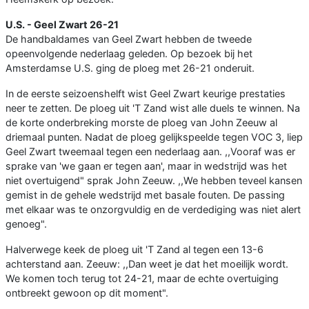
U.S. - Geel Zwart 26-21
De handbaldames van Geel Zwart hebben de tweede
opeenvolgende nederlaag geleden. Op bezoek bij het
Amsterdamse U.S. ging de ploeg met 26-21 onderuit.
In de eerste seizoenshelft wist Geel Zwart keurige prestaties
neer te zetten. De ploeg uit 'T Zand wist alle duels te winnen. Na
de korte onderbreking morste de ploeg van John Zeeuw al
driemaal punten. Nadat de ploeg gelijkspeelde tegen VOC 3, liep
Geel Zwart tweemaal tegen een nederlaag aan. ,,Vooraf was er
sprake van 'we gaan er tegen aan', maar in wedstrijd was het
niet overtuigend" sprak John Zeeuw. ,,We hebben teveel kansen
gemist in de gehele wedstrijd met basale fouten. De passing
met elkaar was te onzorgvuldig en de verdediging was niet alert
genoeg".
Halverwege keek de ploeg uit 'T Zand al tegen een 13-6
achterstand aan. Zeeuw: ,,Dan weet je dat het moeilijk wordt.
We komen toch terug tot 24-21, maar de echte overtuiging
ontbreekt gewoon op dit moment".