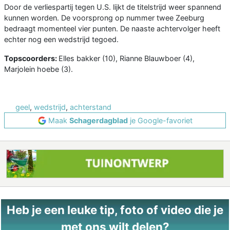
Door de verliespartij tegen U.S. lijkt de titelstrijd weer spannend
kunnen worden. De voorsprong op nummer twee Zeeburg
bedraagt momenteel vier punten. De naaste achtervolger heeft
echter nog een wedstrijd tegoed.
Topscoorders:
Elles bakker (10), Rianne Blauwboer (4),
Marjolein hoebe (3).
geel
,
wedstrijd
,
achterstand
Maak
Schagerdagblad
je Google-favoriet
Heb je een leuke tip, foto of video die je
met ons wilt delen?