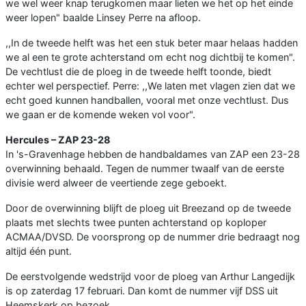
we wel weer knap terugkomen maar lieten we het op het einde
weer lopen" baalde Linsey Perre na afloop.
,,In de tweede helft was het een stuk beter maar helaas hadden
we al een te grote achterstand om echt nog dichtbij te komen".
De vechtlust die de ploeg in de tweede helft toonde, biedt
echter wel perspectief. Perre: ,,We laten met vlagen zien dat we
echt goed kunnen handballen, vooral met onze vechtlust. Dus
we gaan er de komende weken vol voor".
Hercules – ZAP 23-28
In 's-Gravenhage hebben de handbaldames van ZAP een 23-28
overwinning behaald. Tegen de nummer twaalf van de eerste
divisie werd alweer de veertiende zege geboekt.
Door de overwinning blijft de ploeg uit Breezand op de tweede
plaats met slechts twee punten achterstand op koploper
ACMAA/DVSD. De voorsprong op de nummer drie bedraagt nog
altijd één punt.
De eerstvolgende wedstrijd voor de ploeg van Arthur Langedijk
is op zaterdag 17 februari. Dan komt de nummer vijf DSS uit
Heemskerk op bezoek.