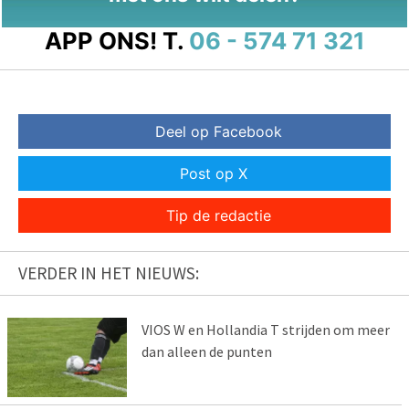
APP ONS!
T.
06 - 574 71 321
Deel op Facebook
Post op X
Tip de redactie
VERDER IN HET NIEUWS:
VIOS W en Hollandia T strijden om meer
dan alleen de punten